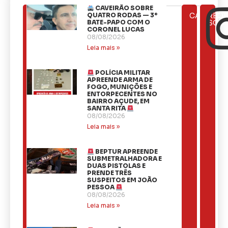
CAVEIRÃO SOBRE
ÚLTIMAS
QUATRO RODAS — 3º
CATEGOR
REDE
NOTÍCIAS
BATE-PAPO COM O
SOCI
CORONEL LUCAS
08/08/2026
Leia mais »
POLÍCIA MILITAR
APREENDE ARMA DE
FOGO, MUNIÇÕES E
ENTORPECENTES NO
BAIRRO AÇUDE, EM
SANTA RITA
08/08/2026
Leia mais »
BEPTUR APREENDE
SUBMETRALHADORA E
DUAS PISTOLAS E
PRENDE TRÊS
SUSPEITOS EM JOÃO
PESSOA
08/08/2026
Leia mais »