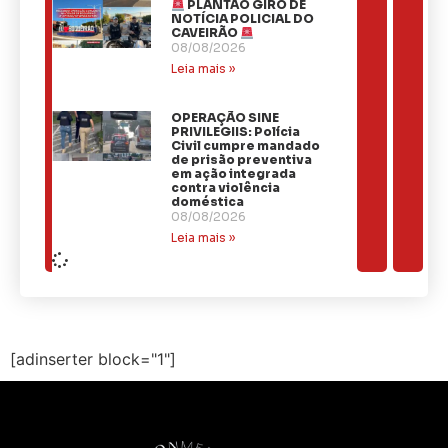
PLANTÃO GIRO DE
NOTÍCIA POLICIAL DO
CAVEIRÃO
08/08/2026
Leia mais »
OPERAÇÃO SINE
PRIVILEGIIS: Polícia
Civil cumpre mandado
de prisão preventiva
em ação integrada
contra violência
doméstica
08/08/2026
Leia mais »
[adinserter block="1"]