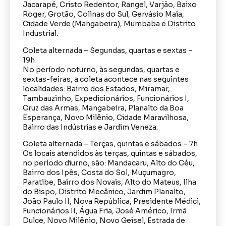
Jacarapé, Cristo Redentor, Rangel, Varjão, Baixo
Roger, Grotão, Colinas do Sul, Gervásio Maia,
Cidade Verde (Mangabeira), Mumbaba e Distrito
Industrial.
Coleta alternada – Segundas, quartas e sextas –
19h
No período noturno, às segundas, quartas e
sextas-feiras, a coleta acontece nas seguintes
localidades: Bairro dos Estados, Miramar,
Tambauzinho, Expedicionários, Funcionários I,
Cruz das Armas, Mangabeira, Planalto da Boa
Esperança, Novo Milênio, Cidade Maravilhosa,
Bairro das Indústrias e Jardim Veneza.
Coleta alternada – Terças, quintas e sábados – 7h
Os locais atendidos às terças, quintas e sábados,
no período diurno, são: Mandacaru, Alto do Céu,
Bairro dos Ipês, Costa do Sol, Muçumagro,
Paratibe, Bairro dos Novais, Alto do Mateus, Ilha
do Bispo, Distrito Mecânico, Jardim Planalto,
João Paulo II, Nova República, Presidente Médici,
Funcionários II, Água Fria, José Américo, Irmã
Dulce, Novo Milênio, Novo Geisel, Estrada de