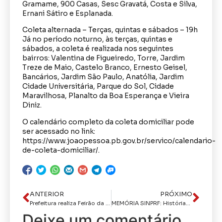
Gramame, 900 Casas, Sesc Gravatá, Costa e Silva,
Ernani Sátiro e Esplanada.
Coleta alternada – Terças, quintas e sábados – 19h
Já no período noturno, às terças, quintas e
sábados, a coleta é realizada nos seguintes
bairros: Valentina de Figueiredo, Torre, Jardim
Treze de Maio, Castelo Branco, Ernesto Geisel,
Bancários, Jardim São Paulo, Anatólia, Jardim
Cidade Universitária, Parque do Sol, Cidade
Maravilhosa, Planalto da Boa Esperança e Vieira
Diniz.
O calendário completo da coleta domiciliar pode
ser acessado no link:
https://www.joaopessoa.pb.gov.br/servico/calendario-
de-coleta-domiciliar/.
ANTERIOR
PRÓXIMO
Prefeitura realiza Feirão da Empregabilidade e Empreendedorismo com vagas em hotéis, bares e restaurantes
MEMÓRIA SINPRF: Histórias que marcaram gerações da Polícia Rodoviária Federal
Deixe um comentário