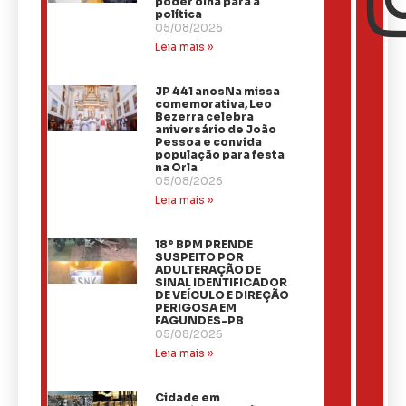
poder olha para a
política
05/08/2026
Leia mais »
JP 441 anosNa missa
comemorativa, Leo
Bezerra celebra
aniversário de João
Pessoa e convida
população para festa
na Orla
05/08/2026
Leia mais »
18º BPM PRENDE
SUSPEITO POR
ADULTERAÇÃO DE
SINAL IDENTIFICADOR
DE VEÍCULO E DIREÇÃO
PERIGOSA EM
FAGUNDES-PB
05/08/2026
Leia mais »
Cidade em