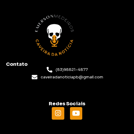
Contato
(83)98821-4877
caveiradanoticiapb@gmail.com
Redes Sociais