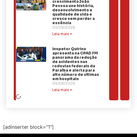
crescimentoJoão
Pessoa une história,
desenvolvimento e
qualidade de vida e
cresce sem perder a
essência
05/08/2026
Leia mais »
Inspetor Quirino
apresenta na CPAD FM
panorama da redução
de acidentes nas
rodovias federais da
Paraíba e alerta para
alto número de vítimas
em hospitais
05/08/2026
Leia mais »
[adinserter block="1"]