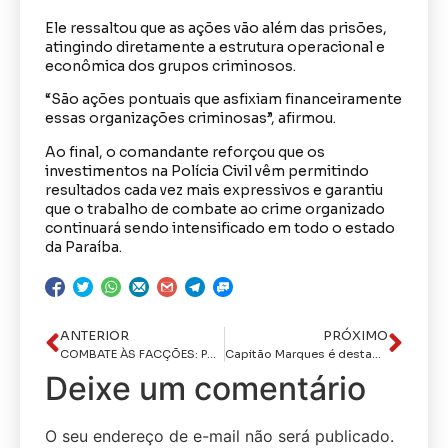
Ele ressaltou que as ações vão além das prisões,
atingindo diretamente a estrutura operacional e
econômica dos grupos criminosos.
“São ações pontuais que asfixiam financeiramente
essas organizações criminosas”, afirmou.
Ao final, o comandante reforçou que os
investimentos na Polícia Civil vêm permitindo
resultados cada vez mais expressivos e garantiu
que o trabalho de combate ao crime organizado
continuará sendo intensificado em todo o estado
da Paraíba.
ANTERIOR
PRÓXIMO
COMBATE ÀS FACÇÕES: Polícia Civil participa do lançamento do programa Brasil Contra o Crime Organizado em Brasília
Capitão Marques é destaque no CPAD Notícias e recebe continência ao vivo de Emerson Medeiros durante entrevista na CPAD FM
Deixe um comentário
O seu endereço de e-mail não será publicado.