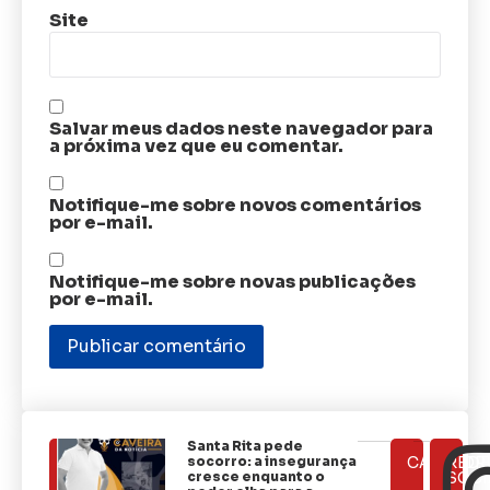
Site
Salvar meus dados neste navegador para
a próxima vez que eu comentar.
Notifique-me sobre novos comentários
por e-mail.
Notifique-me sobre novas publicações
por e-mail.
Santa Rita pede
ÚLTIMAS
socorro: a insegurança
CATEGOR
REDE
NOTÍCIAS
cresce enquanto o
SOCI