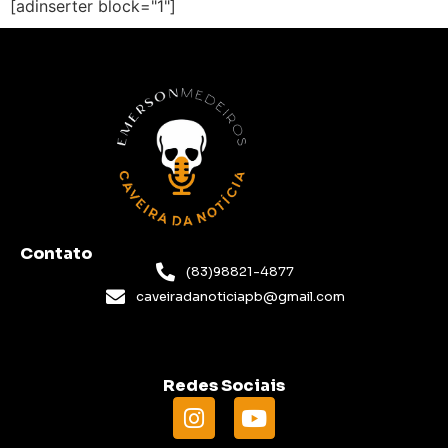
[adinserter block="1"]
Contato
(83)98821-4877
caveiradanoticiapb@gmail.com
Redes Sociais