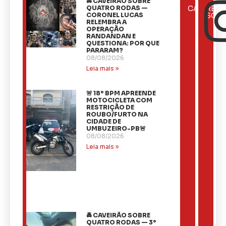
🚔 CAVEIRÃO SOBRE
ÚLTIMAS
QUATRO RODAS —
CATEGOR
REDE
NOTÍCIAS
CORONEL LUCAS
SOCI
RELEMBRA A
OPERAÇÃO
RANDANDAN E
QUESTIONA: POR QUE
PARARAM?
08/08/2026
Leia mais »
🚨 18º BPM APREENDE
MOTOCICLETA COM
RESTRIÇÃO DE
ROUBO/FURTO NA
CIDADE DE
UMBUZEIRO-PB🚨
08/08/2026
Leia mais »
🚔 CAVEIRÃO SOBRE
QUATRO RODAS — 3º