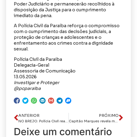
Poder Judiciário e permanecerão recolhidos à
disposição da Justiça para o cumprimento
imediato da pena.
A Polícia Civil da Paraíba reforça o compromisso
com o cumprimento das decisões judiciais, a
proteção de crianças e adolescentes e o
enfrentamento aos crimes contra a dignidade
sexual.
Polícia Civil da Paraíba
Delegacia-Geral
Assessoria de Comunicação
13.05.2026
Investigar e Proteger
@pcparaiba
ANTERIOR
PRÓXIMO
NO BREJO: Polícia Civil realiza operação que resulta em cinco prisões e apreensão de armas e drogas
Capitão Marques revela maior desafio da carreira e relembra ocorrência marcante no Carnaval de João Pessoa
Deixe um comentário