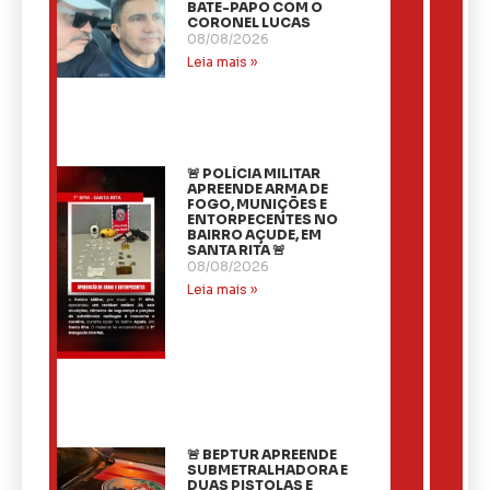
BATE-PAPO COM O
CORONEL LUCAS
08/08/2026
Leia mais »
🚨 POLÍCIA MILITAR
APREENDE ARMA DE
FOGO, MUNIÇÕES E
ENTORPECENTES NO
BAIRRO AÇUDE, EM
SANTA RITA 🚨
08/08/2026
Leia mais »
🚨 BEPTUR APREENDE
SUBMETRALHADORA E
DUAS PISTOLAS E