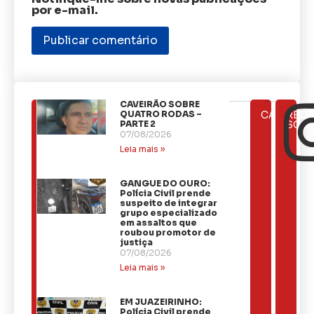
por e-mail.
CAVEIRÃO SOBRE
ÚLTIMAS
QUATRO RODAS –
CATEGOR
REDE
NOTÍCIAS
PARTE 2
SOCI
07/08/2026
Leia mais »
GANGUE DO OURO:
Polícia Civil prende
suspeito de integrar
grupo especializado
em assaltos que
roubou promotor de
justiça
07/08/2026
Leia mais »
EM JUAZEIRINHO:
Polícia Civil prende