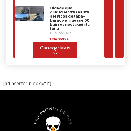
Cidade que
cuidaSeinfra realiza
serviços de tapa-
buraco em quase 50
bairros nesta quinta-
feira
07/08/2026
Leia mais »
Carregar Mais
[adinserter block="1"]