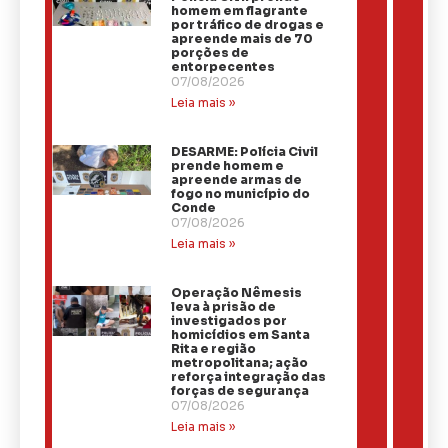
homem em flagrante
por tráfico de drogas e
apreende mais de 70
porções de
entorpecentes
07/08/2026
Leia mais »
DESARME: Polícia Civil
prende homem e
apreende armas de
fogo no município do
Conde
07/08/2026
Leia mais »
Operação Nêmesis
leva à prisão de
investigados por
homicídios em Santa
Rita e região
metropolitana; ação
reforça integração das
forças de segurança
07/08/2026
Leia mais »