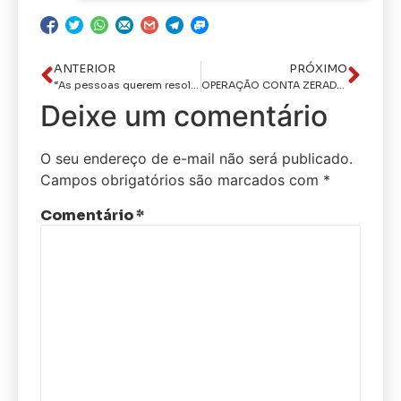
ANTERIOR
PRÓXIMO
“As pessoas querem resolver tudo no grito”, diz médico Alexandre César durante entrevista ao CPAD Notícias
OPERAÇÃO CONTA ZERADA: Polícia Civil prende suspeito de furto de energia elétrica em Barra de Santa Rosa
Deixe um comentário
O seu endereço de e-mail não será publicado.
Campos obrigatórios são marcados com
*
Comentário
*