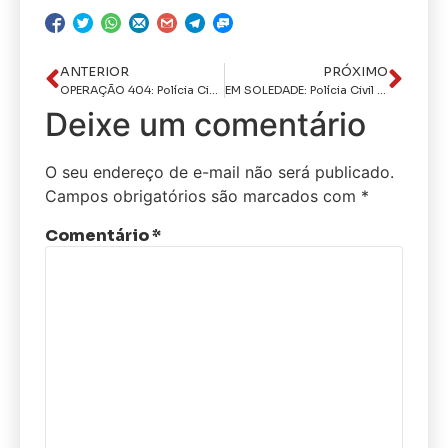
ANTERIOR
PRÓXIMO
OPERAÇÃO 404: Polícia Civil prende homem suspeito de participar de esquema envolvendo serviço de streaming pirata
EM SOLEDADE: Polícia Civil prende homem suspeito de praticar estupro de vulnerável contra criança de 11 anos com deficiência
Deixe um comentário
O seu endereço de e-mail não será publicado.
Campos obrigatórios são marcados com
*
Comentário
*