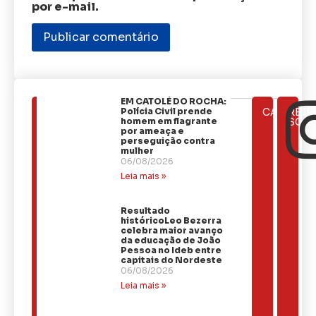
por e-mail.
EM CATOLÉ DO ROCHA:
ÚLTIMAS
Polícia Civil prende
CATEGOR
REDE
NOTÍCIAS
homem em flagrante
SOCI
por ameaça e
perseguição contra
mulher
06/08/2026
Leia mais »
Resultado
históricoLeo Bezerra
celebra maior avanço
da educação de João
Pessoa no Ideb entre
capitais do Nordeste
06/08/2026
Leia mais »