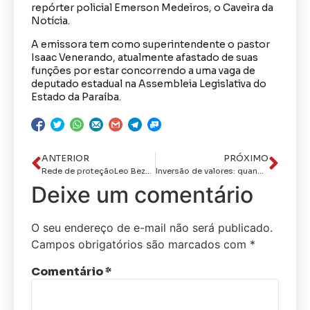
repórter policial Emerson Medeiros, o Caveira da
Notícia.
A emissora tem como superintendente o pastor
Isaac Venerando, atualmente afastado de suas
funções por estar concorrendo a uma vaga de
deputado estadual na Assembleia Legislativa do
Estado da Paraíba.
ANTERIOR
PRÓXIMO
Rede de proteçãoLeo Bezerra abre Semana do Bebê e destaca compromisso e cuidado da Prefeitura com a primeira infância
Inversão de valores: quando o criminoso vira “coitadinho” e o cidadão de bem vive com medo
Deixe um comentário
O seu endereço de e-mail não será publicado.
Campos obrigatórios são marcados com
*
Comentário
*