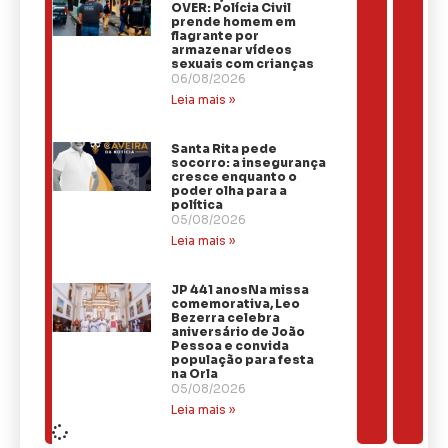
OVER: Polícia Civil
prende homem em
flagrante por
armazenar vídeos
sexuais com crianças
06/08/2026
Leia mais »
Santa Rita pede
socorro: a insegurança
cresce enquanto o
poder olha para a
política
05/08/2026
Leia mais »
JP 441 anosNa missa
comemorativa, Leo
Bezerra celebra
aniversário de João
Pessoa e convida
população para festa
na Orla
05/08/2026
Leia mais »