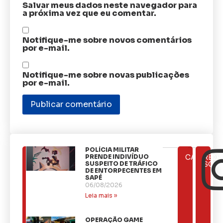
Salvar meus dados neste navegador para
a próxima vez que eu comentar.
Notifique-me sobre novos comentários
por e-mail.
Notifique-me sobre novas publicações
por e-mail.
​POLÍCIA MILITAR
ÚLTIMAS
PRENDE INDIVÍDUO
CATEGOR
REDE
NOTÍCIAS
SUSPEITO DE TRÁFICO
SOCI
DE ENTORPECENTES EM
SAPÉ
06/08/2026
Leia mais »
OPERAÇÃO GAME