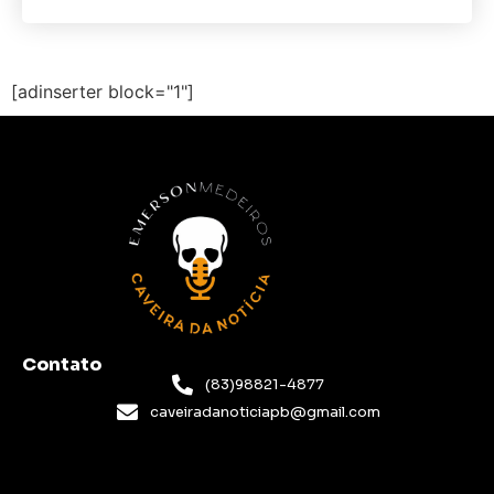
[adinserter block="1"]
Contato
(83)98821-4877
caveiradanoticiapb@gmail.com