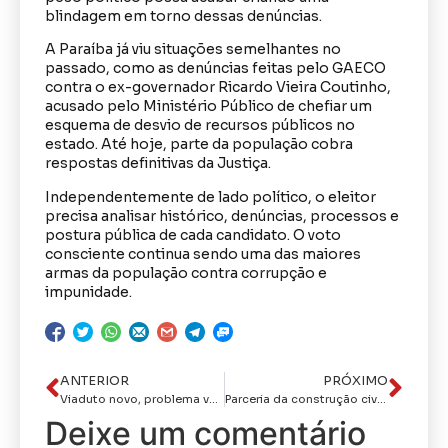
blindagem em torno dessas denúncias.
A Paraíba já viu situações semelhantes no
passado, como as denúncias feitas pelo GAECO
contra o ex-governador Ricardo Vieira Coutinho,
acusado pelo Ministério Público de chefiar um
esquema de desvio de recursos públicos no
estado. Até hoje, parte da população cobra
respostas definitivas da Justiça.
Independentemente de lado político, o eleitor
precisa analisar histórico, denúncias, processos e
postura pública de cada candidato. O voto
consciente continua sendo uma das maiores
armas da população contra corrupção e
impunidade.
ANTERIOR
PRÓXIMO
Viaduto novo, problema velho: obra milionária já apresenta sinais de desgaste em João Pessoa
Parceria da construção civilLeo Bezerra inicia distribuição de equipamentos domésticos para famílias afetadas pelas chuvas em João Pessoa
Deixe um comentário