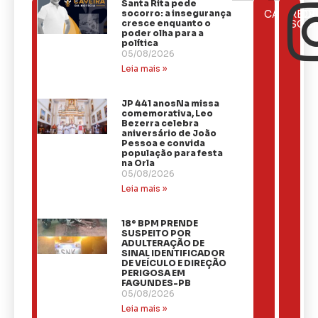
Santa Rita pede
ÚLTIMAS
socorro: a insegurança
CATEGOR
REDE
NOTÍCIAS
cresce enquanto o
SOCI
poder olha para a
política
05/08/2026
Leia mais »
JP 441 anosNa missa
comemorativa, Leo
Bezerra celebra
aniversário de João
Pessoa e convida
população para festa
na Orla
05/08/2026
Leia mais »
18º BPM PRENDE
SUSPEITO POR
ADULTERAÇÃO DE
SINAL IDENTIFICADOR
DE VEÍCULO E DIREÇÃO
PERIGOSA EM
FAGUNDES-PB
05/08/2026
Leia mais »