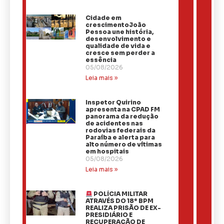
Cidade em
crescimentoJoão
Pessoa une história,
desenvolvimento e
qualidade de vida e
cresce sem perder a
essência
05/08/2026
Leia mais »
Inspetor Quirino
apresenta na CPAD FM
panorama da redução
de acidentes nas
rodovias federais da
Paraíba e alerta para
alto número de vítimas
em hospitais
05/08/2026
Leia mais »
POLÍCIA MILITAR
ATRAVÉS DO 18º BPM
REALIZA PRISÃO DE EX-
PRESIDIÁRIO E
RECUPERAÇÃO DE