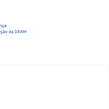
nça
gação da DEAM