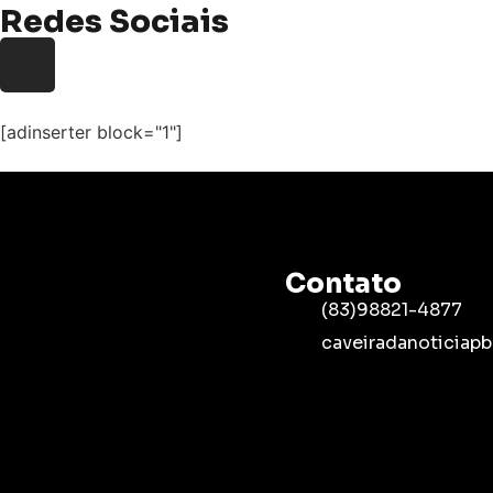
Redes Sociais
[adinserter block="1"]
Contato
(83)98821-4877
caveiradanoticia