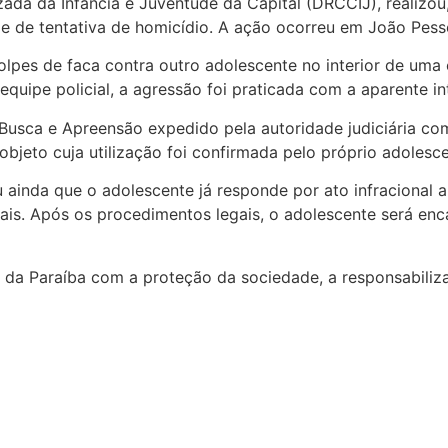
izada da Infância e Juventude da Capital (DRCCIJ), realizou
ime de tentativa de homicídio. A ação ocorreu em João Pess
olpes de faca contra outro adolescente no interior de uma
equipe policial, a agressão foi praticada com a aparente in
sca e Apreensão expedido pela autoridade judiciária compe
objeto cuja utilização foi confirmada pelo próprio adolesce
ou ainda que o adolescente já responde por ato infracional 
ais. Após os procedimentos legais, o adolescente será enc
 da Paraíba com a proteção da sociedade, a responsabiliz