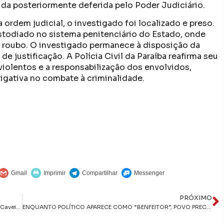
ida posteriormente deferida pelo Poder Judiciário.
ordem judicial, o investigado foi localizado e preso.
stodiado no sistema penitenciário do Estado, onde
 roubo. O investigado permanece à disposição da
e justificação. A Polícia Civil da Paraíba reafirma seu
olentos e a responsabilização dos envolvidos,
igativa no combate à criminalidade.
PRÓXIMO
“Tenho medo de ser abduzido na Ponte do Futuro”, brinca Caveirão durante entrevista com inspetor da PRF
ENQUANTO POLÍTICO APARECE COMO “BENFEITOR”, POVO PRECISA ENTENDER: EMENDA PARLAMENTAR É DINHEIRO PÚBLICO