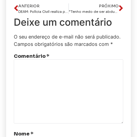
ANTERIOR
PRÓXIMO
DEAM: Polícia Civil realiza prisão em flagrante por violência doméstica em João Pessoa
“Tenho medo de ser abduzido na Ponte do Futuro”, brinca Caveirão durante entrevista com inspetor da PRF
Deixe um comentário
O seu endereço de e-mail não será publicado.
Campos obrigatórios são marcados com
*
Comentário
*
Nome
*