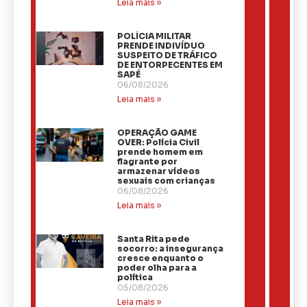
Leia mais »
​POLÍCIA MILITAR
PRENDE INDIVÍDUO
SUSPEITO DE TRÁFICO
DE ENTORPECENTES EM
SAPÉ
06/08/2026
Leia mais »
OPERAÇÃO GAME
OVER: Polícia Civil
prende homem em
flagrante por
armazenar vídeos
sexuais com crianças
06/08/2026
Leia mais »
Santa Rita pede
socorro: a insegurança
cresce enquanto o
poder olha para a
política
05/08/2026
Leia mais »