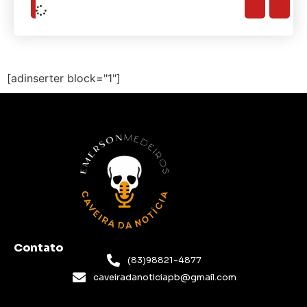
[adinserter block="1"]
Contato
(83)98821-4877
caveiradanoticiapb@gmail.com