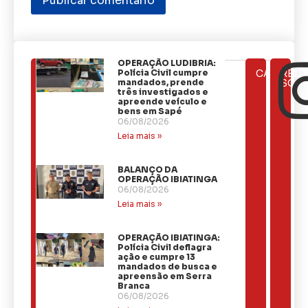
OPERAÇÃO LUDIBRIA:
ÚLTIMAS
Polícia Civil cumpre
CATEGOR
REDE
NOTÍCIAS
mandados, prende
SOCI
três investigados e
apreende veículo e
bens em Sapé
06/08/2026
Leia mais »
BALANÇO DA
OPERAÇÃO IBIATINGA
06/08/2026
Leia mais »
OPERAÇÃO IBIATINGA:
Polícia Civil deflagra
ação e cumpre 13
mandados de busca e
apreensão em Serra
Branca
06/08/2026