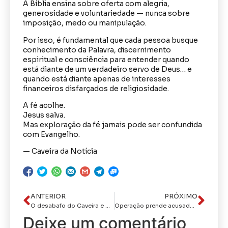
A Bíblia ensina sobre oferta com alegria,
generosidade e voluntariedade — nunca sobre
imposição, medo ou manipulação.
Por isso, é fundamental que cada pessoa busque
conhecimento da Palavra, discernimento
espiritual e consciência para entender quando
está diante de um verdadeiro servo de Deus… e
quando está diante apenas de interesses
financeiros disfarçados de religiosidade.
A fé acolhe.
Jesus salva.
Mas exploração da fé jamais pode ser confundida
com Evangelho.
— Caveira da Notícia
ANTERIOR
PRÓXIMO
O desabafo do Caveira e o reconhecimento ao Hospital Metropolitano: unidade conquista selo de qualidade e celebra mais um transplante cardíaco com sucesso
Operação prende acusados de praticar homicídios em Pernambuco e se esconderem na ParaíbaOs presos são apontados como integrantes de uma facção que tem atuação nos dois Estados
Deixe um comentário