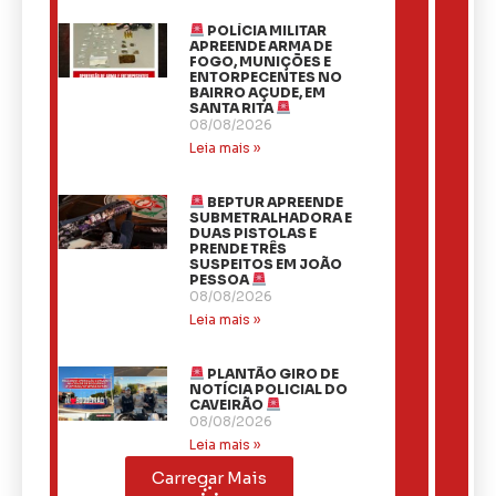
POLÍCIA MILITAR
APREENDE ARMA DE
FOGO, MUNIÇÕES E
ENTORPECENTES NO
BAIRRO AÇUDE, EM
SANTA RITA
08/08/2026
Leia mais »
BEPTUR APREENDE
SUBMETRALHADORA E
DUAS PISTOLAS E
PRENDE TRÊS
SUSPEITOS EM JOÃO
PESSOA
08/08/2026
Leia mais »
PLANTÃO GIRO DE
NOTÍCIA POLICIAL DO
CAVEIRÃO
08/08/2026
Leia mais »
Carregar Mais