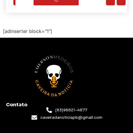
[adinserter block="1"]
Contato
(83)98821-4877
caveiradanoticiapb@gmail.com