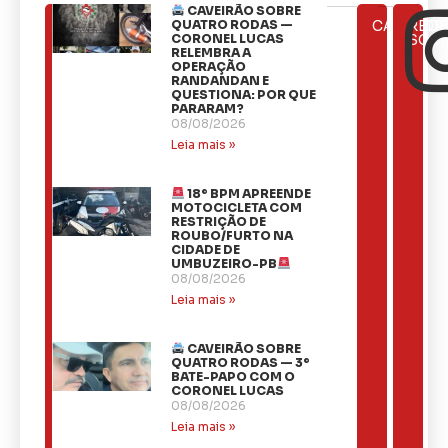
CAVEIRÃO SOBRE
ÚLTIMAS
QUATRO RODAS —
CATEGOR
REDE
NOTÍCIAS
CORONEL LUCAS
SOCI
RELEMBRA A
OPERAÇÃO
RANDANDAN E
QUESTIONA: POR QUE
PARARAM?
08/08/2026
Leia mais »
18º BPM APREENDE
MOTOCICLETA COM
RESTRIÇÃO DE
ROUBO/FURTO NA
CIDADE DE
UMBUZEIRO-PB
08/08/2026
Leia mais »
CAVEIRÃO SOBRE
QUATRO RODAS — 3º
BATE-PAPO COM O
CORONEL LUCAS
08/08/2026
Leia mais »