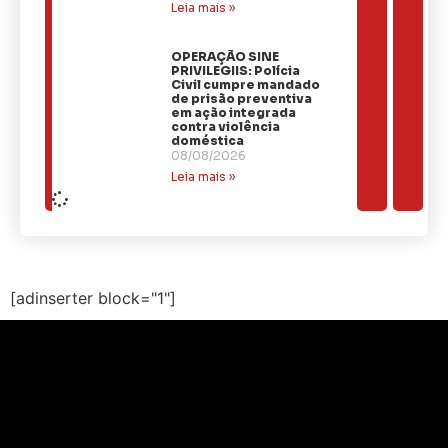
Leia mais »
OPERAÇÃO SINE
PRIVILEGIIS: Polícia
Civil cumpre mandado
de prisão preventiva
em ação integrada
contra violência
doméstica
08/08/2026
Leia mais »
[adinserter block="1"]