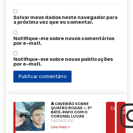
Salvar meus dados neste navegador para
a próxima vez que eu comentar.
Notifique-me sobre novos comentários
por e-mail.
Notifique-me sobre novas publicações
por e-mail.
🚔 CAVEIRÃO SOBRE
ÚLTIMAS
QUATRO RODAS — 3º
CATEGOR
REDE
NOTÍCIAS
BATE-PAPO COM O
SOCI
CORONEL LUCAS
08/08/2026
Leia mais »