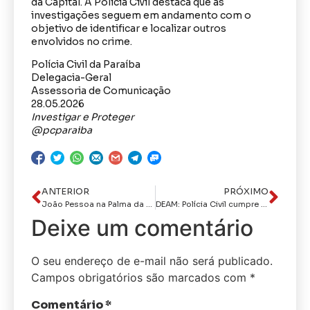
da Capital. A Polícia Civil destaca que as
investigações seguem em andamento com o
objetivo de identificar e localizar outros
envolvidos no crime.
Polícia Civil da Paraíba
Delegacia-Geral
Assessoria de Comunicação
28.05.2026
Investigar e Proteger
@pcparaiba
ANTERIOR
PRÓXIMO
João Pessoa na Palma da MãoLeo Bezerra intensifica fiscalização e pede apoio da população no descarte de resíduos e disponibiliza canal de atendimento
DEAM: Polícia Civil cumpre mandados de prisão contra condenado por estupro de vulnerável em João Pessoa
Deixe um comentário
O seu endereço de e-mail não será publicado.
Campos obrigatórios são marcados com
*
Comentário
*