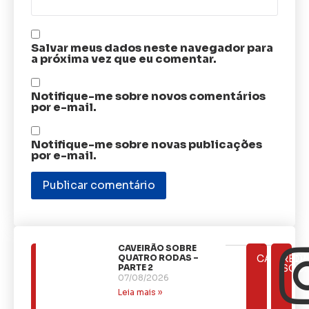
Salvar meus dados neste navegador para
a próxima vez que eu comentar.
Notifique-me sobre novos comentários
por e-mail.
Notifique-me sobre novas publicações
por e-mail.
CAVEIRÃO SOBRE
ÚLTIMAS
QUATRO RODAS –
CATEGOR
REDE
NOTÍCIAS
PARTE 2
SOCI
07/08/2026
Leia mais »