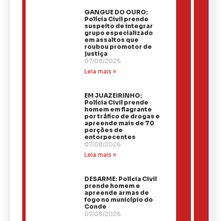
GANGUE DO OURO:
Polícia Civil prende
suspeito de integrar
grupo especializado
em assaltos que
roubou promotor de
justiça
07/08/2026
Leia mais »
EM JUAZEIRINHO:
Polícia Civil prende
homem em flagrante
por tráfico de drogas e
apreende mais de 70
porções de
entorpecentes
07/08/2026
Leia mais »
DESARME: Polícia Civil
prende homem e
apreende armas de
fogo no município do
Conde
07/08/2026