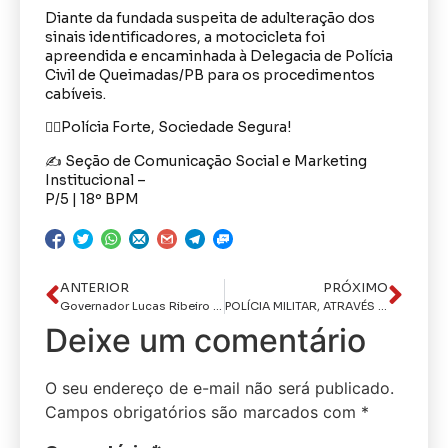
Diante da fundada suspeita de adulteração dos
sinais identificadores, a motocicleta foi
apreendida e encaminhada à Delegacia de Polícia
Civil de Queimadas/PB para os procedimentos
cabíveis.
👮‍♂️Polícia Forte, Sociedade Segura!
✍️ Seção de Comunicação Social e Marketing
Institucional –
P/5 | 18º BPM
ANTERIOR
PRÓXIMO
Governador Lucas Ribeiro preside plenária do Orçamento Democrático em Cuité e destina mais de R$ 193 milhões para Curimataú
POLÍCIA MILITAR, ATRAVÉS DO 18º BPM, APREENDE MENOR POR DIREÇÃO PERIGOSA EM QUEIMADAS
Deixe um comentário
O seu endereço de e-mail não será publicado.
Campos obrigatórios são marcados com
*