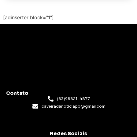
[adinserter block="1"]
Contato
(83)98821-4877
caveiradanoticiapb@gmail.com
Redes Sociais