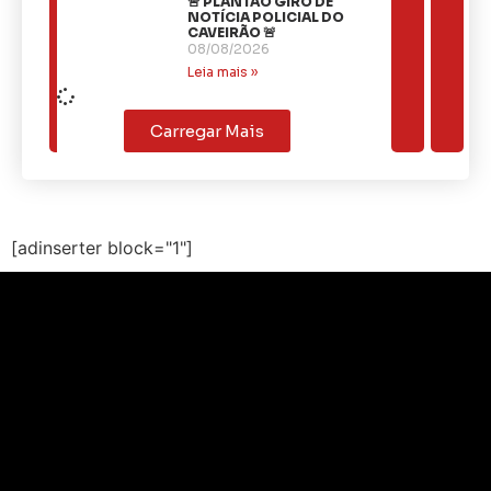
🚨 PLANTÃO GIRO DE
NOTÍCIA POLICIAL DO
CAVEIRÃO 🚨
08/08/2026
Leia mais »
Carregar Mais
[adinserter block="1"]