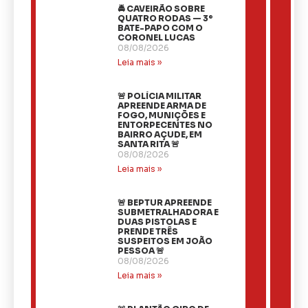
🚔 CAVEIRÃO SOBRE
QUATRO RODAS — 3º
BATE-PAPO COM O
CORONEL LUCAS
08/08/2026
Leia mais »
🚨 POLÍCIA MILITAR
APREENDE ARMA DE
FOGO, MUNIÇÕES E
ENTORPECENTES NO
BAIRRO AÇUDE, EM
SANTA RITA 🚨
08/08/2026
Leia mais »
🚨 BEPTUR APREENDE
SUBMETRALHADORA E
DUAS PISTOLAS E
PRENDE TRÊS
SUSPEITOS EM JOÃO
PESSOA 🚨
08/08/2026
Leia mais »