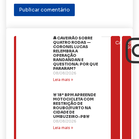
🚔 CAVEIRÃO SOBRE
ÚLTIMAS
QUATRO RODAS —
CATEGOR
REDE
NOTÍCIAS
CORONEL LUCAS
SOCI
RELEMBRA A
OPERAÇÃO
RANDANDAN E
QUESTIONA: POR QUE
PARARAM?
08/08/2026
Leia mais »
🚨 18º BPM APREENDE
MOTOCICLETA COM
RESTRIÇÃO DE
ROUBO/FURTO NA
CIDADE DE
UMBUZEIRO-PB🚨
08/08/2026
Leia mais »