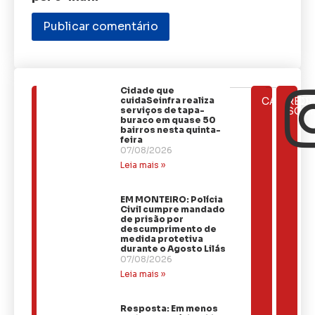
Cidade que
ÚLTIMAS
cuidaSeinfra realiza
CATEGOR
REDE
NOTÍCIAS
serviços de tapa-
SOCI
buraco em quase 50
bairros nesta quinta-
feira
07/08/2026
Leia mais »
EM MONTEIRO: Polícia
Civil cumpre mandado
de prisão por
descumprimento de
medida protetiva
durante o Agosto Lilás
07/08/2026
Leia mais »
Resposta: Em menos