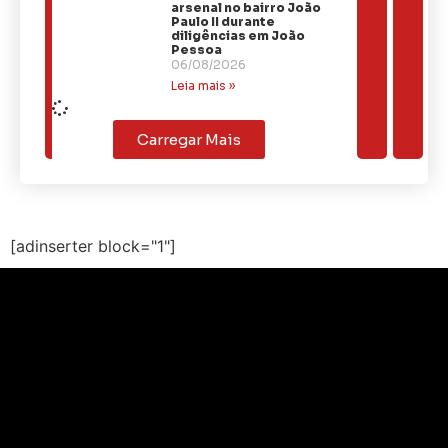
arsenal no bairro João
Paulo II durante
diligências em João
Pessoa
06/08/2026
Leia mais »
Carregar Mais
[adinserter block="1"]