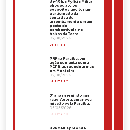
de 48h, a Polícia Militar
chegou até os
suspeitos que teriam
participado da
tentativa de
arrombamento em um
posto de
combustíveis, no
bairro da Torre
07/08/2026
Leia mais »
PRF na Paraíba, em
ação conjunta com a
PCPB, apreende armas
em Monteiro
07/08/2026
Leia mais »
31 anos servindo nas
ruas. Agora, uma nova
missão pela Paraíba.
06/08/2026
Leia mais »
BPRONE apreende