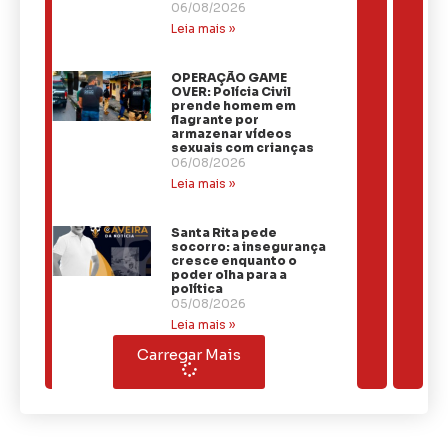
06/08/2026
Leia mais »
OPERAÇÃO GAME
OVER: Polícia Civil
prende homem em
flagrante por
armazenar vídeos
sexuais com crianças
06/08/2026
Leia mais »
Santa Rita pede
socorro: a insegurança
cresce enquanto o
poder olha para a
política
05/08/2026
Leia mais »
Carregar Mais