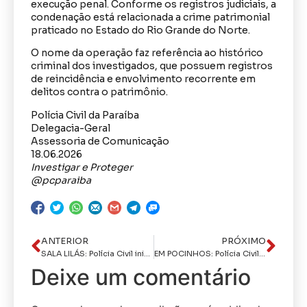
execução penal. Conforme os registros judiciais, a
condenação está relacionada a crime patrimonial
praticado no Estado do Rio Grande do Norte.
O nome da operação faz referência ao histórico
criminal dos investigados, que possuem registros
de reincidência e envolvimento recorrente em
delitos contra o patrimônio.
Polícia Civil da Paraíba
Delegacia-Geral
Assessoria de Comunicação
18.06.2026
Investigar e Proteger
@pcparaiba
ANTERIOR
PRÓXIMO
SALA LILÁS: Polícia Civil inicia entrega de 52 Salas Lilás para atendimento a mulheres vítimas de violência
EM POCINHOS: Polícia Civil apreende 40 litros de “loló” e prende mulher por tráfico de drogas
Deixe um comentário