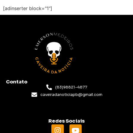
[adinserter block="1"]
Contato
(83)98821-4877
caveiradanoticiapb@gmail.com
Redes Sociais