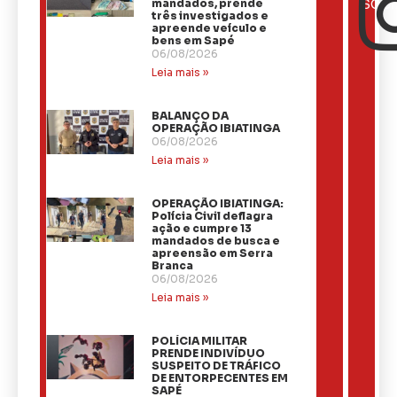
NOTÍCIAS
mandados, prende
SOCI
três investigados e
apreende veículo e
bens em Sapé
06/08/2026
Leia mais »
BALANÇO DA
OPERAÇÃO IBIATINGA
06/08/2026
Leia mais »
OPERAÇÃO IBIATINGA:
Polícia Civil deflagra
ação e cumpre 13
mandados de busca e
apreensão em Serra
Branca
06/08/2026
Leia mais »
​POLÍCIA MILITAR
PRENDE INDIVÍDUO
SUSPEITO DE TRÁFICO
DE ENTORPECENTES EM
SAPÉ