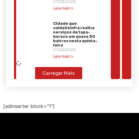
07/08/2026
Leia mais »
Cidade que
cuidaSeinfra realiza
serviços de tapa-
buraco em quase 50
bairros nesta quinta-
feira
07/08/2026
Leia mais »
Carregar Mais
[adinserter block="1"]