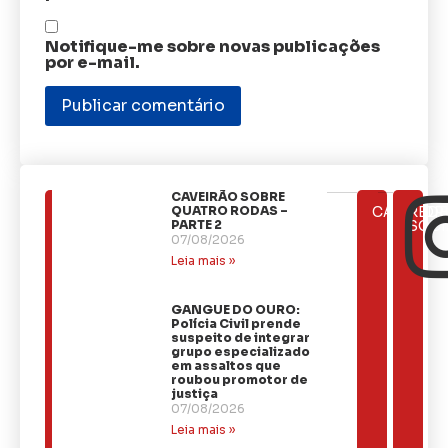
Notifique-me sobre novas publicações
por e-mail.
CAVEIRÃO SOBRE
ÚLTIMAS
QUATRO RODAS –
CATEGOR
REDE
NOTÍCIAS
PARTE 2
SOCI
07/08/2026
Leia mais »
GANGUE DO OURO:
Polícia Civil prende
suspeito de integrar
grupo especializado
em assaltos que
roubou promotor de
justiça
07/08/2026
Leia mais »