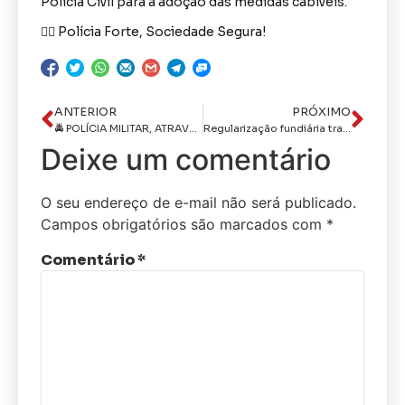
Polícia Civil para a adoção das medidas cabíveis.
👮‍♂️ Polícia Forte, Sociedade Segura!
ANTERIOR
PRÓXIMO
🚔 POLÍCIA MILITAR, ATRAVÉS DO 18º BPM, RECUPERA MOTOCICLETA COM RESTRIÇÃO DE ROUBO/FURTO EM BARRA DE SÃO MIGUEL/PB
Regularização fundiária transforma a vida de famílias e marca visita de João Azevêdo a Rio Tinto
Deixe um comentário
O seu endereço de e-mail não será publicado.
Campos obrigatórios são marcados com
*
Comentário
*