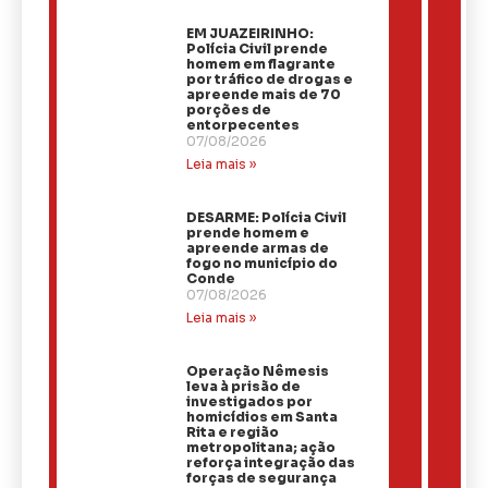
EM JUAZEIRINHO:
Polícia Civil prende
homem em flagrante
por tráfico de drogas e
apreende mais de 70
porções de
entorpecentes
07/08/2026
Leia mais »
DESARME: Polícia Civil
prende homem e
apreende armas de
fogo no município do
Conde
07/08/2026
Leia mais »
Operação Nêmesis
leva à prisão de
investigados por
homicídios em Santa
Rita e região
metropolitana; ação
reforça integração das
forças de segurança