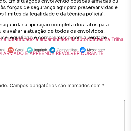
ado. Em situações envolvendo pessoas armadas ou
às forças de segurança agir para preservar vidas e
 limites da legalidade e da técnica policial.
e aguardar a apuração completa dos fatos para
e avaliar a atuação de todos os envolvidos.
ise, equilíbrio e compromisso com a verdade.
 é identificado e encaminhado às autoridades na Trilha
EM ARMADO E APREENDE REVÓLVER DURANTE
ado.
Campos obrigatórios são marcados com
*