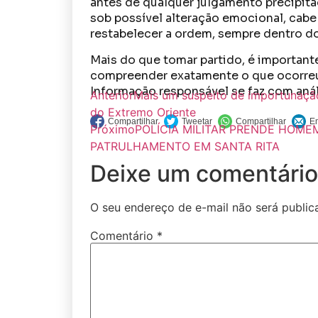
antes de qualquer julgamento precipit
sob possível alteração emocional, cabe 
restabelecer a ordem, sempre dentro dos
Mais do que tomar partido, é important
compreender exatamente o que ocorreu 
Informação responsável se faz com anál
Anterior
Mais um suspeito de importunação
do Extremo Oriente
Próximo
POLÍCIA MILITAR PRENDE HOM
PATRULHAMENTO EM SANTA RITA
Deixe um comentário
O seu endereço de e-mail não será public
Comentário
*