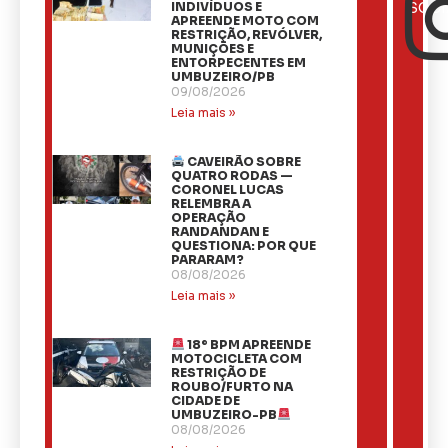
NOTÍCIAS
INDIVÍDUOS E
SOCI
APREENDE MOTO COM
RESTRIÇÃO, REVÓLVER,
MUNIÇÕES E
ENTORPECENTES EM
UMBUZEIRO/PB
09/08/2026
Leia mais »
CAVEIRÃO SOBRE
QUATRO RODAS —
CORONEL LUCAS
RELEMBRA A
OPERAÇÃO
RANDANDAN E
QUESTIONA: POR QUE
PARARAM?
08/08/2026
Leia mais »
18º BPM APREENDE
MOTOCICLETA COM
RESTRIÇÃO DE
ROUBO/FURTO NA
CIDADE DE
UMBUZEIRO-PB
08/08/2026