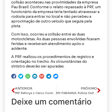
colisão aconteceu nas proximidades da empresa
Pau Brasil. Conforme o relato repassado à PRF, um
funcionário da empresa teria tentado atravessar a
rodovia para entrar no local e não percebeu a
aproximação de outro veículo que seguia pela
pista.
Com isso, ocorreu a colisão entre as duas
motocicletas. As duas pessoas envolvidas ficaram
feridas e receberam atendimento após o
acidente.
A PRF realizou os procedimentos de registro e
orientação no trecho. As circunstâncias do
sinistro deverão ser apuradas.
ANTERIOR
PRÓXIMO
PRF Reforça o Cerco Contra Fraudes Veiculares e Tira Três Veículos Irregulares de Circulação no Agreste
EM ITABAIANA: Polícia Civil prende investigado por tentativa de homicídio e realiza buscas em celas de penitenciária
Deixe um comentário