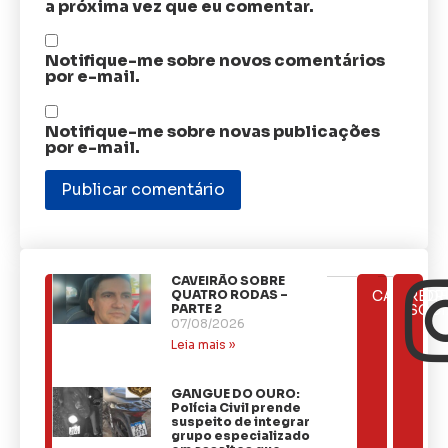
a próxima vez que eu comentar.
Notifique-me sobre novos comentários
por e-mail.
Notifique-me sobre novas publicações
por e-mail.
CAVEIRÃO SOBRE
ÚLTIMAS
QUATRO RODAS –
CATEGOR
REDE
NOTÍCIAS
PARTE 2
SOCI
07/08/2026
Leia mais »
GANGUE DO OURO:
Polícia Civil prende
suspeito de integrar
grupo especializado