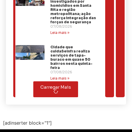
investigados por
homicídios em Santa
Rita e região
metropolitana; ação
reforça integração das
forças de segurança
07/08/2026
Leia mais »
Cidade que
cuidaSeinfra realiza
serviços de tapa-
buraco em quase 50
bairros nesta quinta-
feira
07/08/2026
Leia mais »
Carregar Mais
[adinserter block="1"]