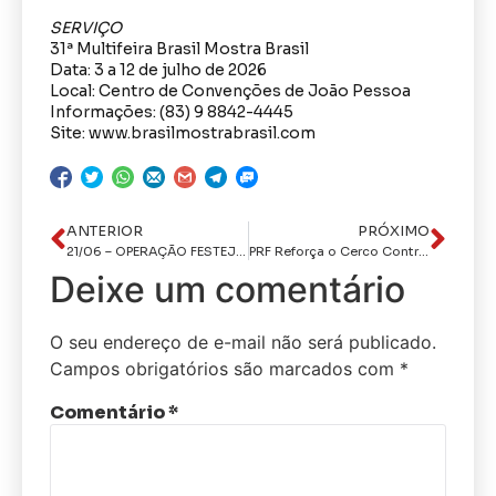
SERVIÇO
31ª Multifeira Brasil Mostra Brasil
Data: 3 a 12 de julho de 2026
Local: Centro de Convenções de João Pessoa
Informações: (83) 9 8842-4445
Site: www.brasilmostrabrasil.com
ANTERIOR
PRÓXIMO
21/06 – OPERAÇÃO FESTEJOS JUNINOS | 18º BPM: POLICIAMENTO REALIZADO EM BOQUEIRÃO, CATURITÉ E SÃO DOMINGOS DO CARIRI
PRF Reforça o Cerco Contra Fraudes Veiculares e Tira Três Veículos Irregulares de Circulação no Agreste
Deixe um comentário
O seu endereço de e-mail não será publicado.
Campos obrigatórios são marcados com
*
Comentário
*