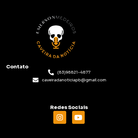
Contato
(83)98821-4877
caveiradanoticiapb@gmail.com
Redes Sociais