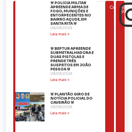
🚨 POLÍCIA MILITAR
ÚLTIMAS
APREENDE ARMA DE
CATEGOR
REDE
NOTÍCIAS
FOGO, MUNIÇÕES E
SOCI
ENTORPECENTES NO
BAIRRO AÇUDE, EM
SANTA RITA 🚨
08/08/2026
Leia mais »
🚨 BEPTUR APREENDE
SUBMETRALHADORA E
DUAS PISTOLAS E
PRENDE TRÊS
SUSPEITOS EM JOÃO
PESSOA 🚨
08/08/2026
Leia mais »
🚨 PLANTÃO GIRO DE
NOTÍCIA POLICIAL DO
CAVEIRÃO 🚨
08/08/2026
Leia mais »