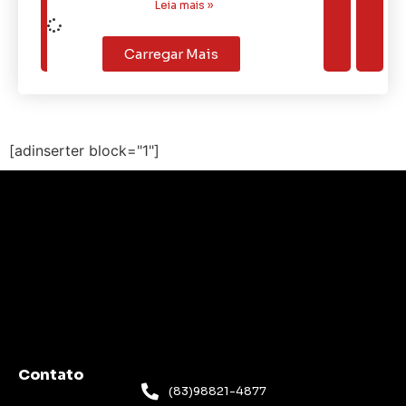
Leia mais »
Carregar Mais
[adinserter block="1"]
Contato
(83)98821-4877