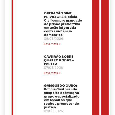
OPERAÇÃO SINE
PRIVILEGIIS: Polícia
Civil cumpre mandado
de prisão preventiva
em ação integrada
contra violência
doméstica
08/08/2026
Leia mais »
CAVEIRÃO SOBRE
QUATRO RODAS –
PARTE 2
07/08/2026
Leia mais »
GANGUE DO OURO:
Polícia Civil prende
suspeito de integrar
grupo especializado
em assaltos que
roubou promotor de
justiça
07/08/2026