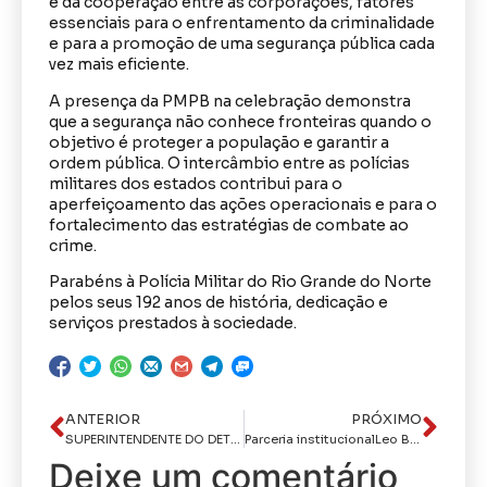
e da cooperação entre as corporações, fatores
essenciais para o enfrentamento da criminalidade
e para a promoção de uma segurança pública cada
vez mais eficiente.
A presença da PMPB na celebração demonstra
que a segurança não conhece fronteiras quando o
objetivo é proteger a população e garantir a
ordem pública. O intercâmbio entre as polícias
militares dos estados contribui para o
aperfeiçoamento das ações operacionais e para o
fortalecimento das estratégias de combate ao
crime.
Parabéns à Polícia Militar do Rio Grande do Norte
pelos seus 192 anos de história, dedicação e
serviços prestados à sociedade.
ANTERIOR
PRÓXIMO
SUPERINTENDENTE DO DETRAN-PB DESTACA OPERAÇÃO SÃO JOÃO E AVANÇOS DOS 50 ANOS DA AUTARQUIA EM ENTREVISTA AO CPAD NOTÍCIAS
Parceria institucionalLeo Bezerra assina lei que formaliza doação de terreno para manutenção de estruturas do Judiciário
Deixe um comentário