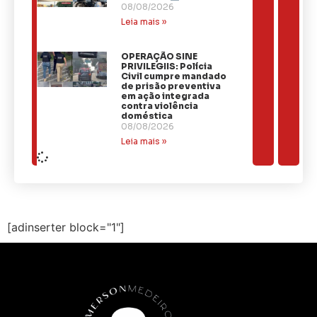
08/08/2026
Leia mais »
OPERAÇÃO SINE
PRIVILEGIIS: Polícia
Civil cumpre mandado
de prisão preventiva
em ação integrada
contra violência
doméstica
08/08/2026
Leia mais »
[adinserter block="1"]