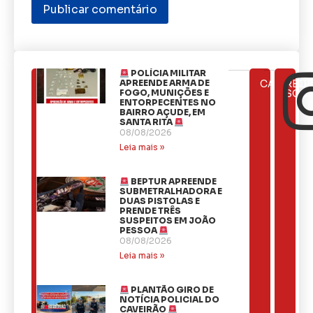
POLÍCIA MILITAR
ÚLTIMAS
APREENDE ARMA DE
CATEGOR
REDE
NOTÍCIAS
FOGO, MUNIÇÕES E
SOCI
ENTORPECENTES NO
BAIRRO AÇUDE, EM
SANTA RITA
08/08/2026
Leia mais »
BEPTUR APREENDE
SUBMETRALHADORA E
DUAS PISTOLAS E
PRENDE TRÊS
SUSPEITOS EM JOÃO
PESSOA
08/08/2026
Leia mais »
PLANTÃO GIRO DE
NOTÍCIA POLICIAL DO
CAVEIRÃO