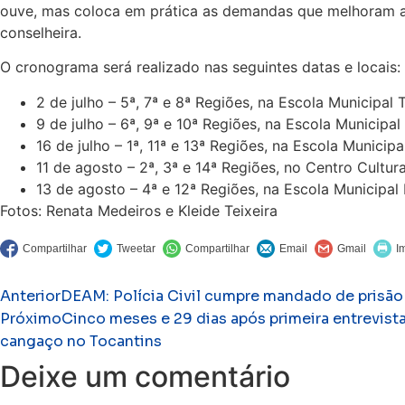
ouve, mas coloca em prática as demandas que melhoram a v
conselheira.
O cronograma será realizado nas seguintes datas e locais:
2 de julho – 5ª, 7ª e 8ª Regiões, na Escola Municipal 
9 de julho – 6ª, 9ª e 10ª Regiões, na Escola Municipa
16 de julho – 1ª, 11ª e 13ª Regiões, na Escola Munici
11 de agosto – 2ª, 3ª e 14ª Regiões, no Centro Cultu
13 de agosto – 4ª e 12ª Regiões, na Escola Municipa
Fotos: Renata Medeiros e Kleide Teixeira
Anterior
DEAM: Polícia Civil cumpre mandado de prisão 
Próximo
Cinco meses e 29 dias após primeira entrevist
cangaço no Tocantins
Deixe um comentário