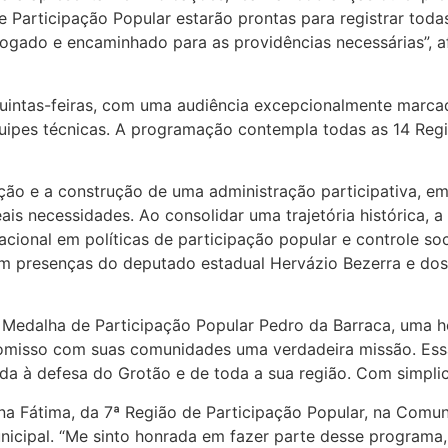
de Participação Popular estarão prontas para registrar tod
logado e encaminhado para as providências necessárias”, a
intas-feiras, com uma audiência excepcionalmente marcada
quipes técnicas. A programação contempla todas as 14 Reg
lação e a construção de uma administração participativa,
reais necessidades. Ao consolidar uma trajetória histórica,
ional em políticas de participação popular e controle soci
com presenças do deputado estadual Hervázio Bezerra e d
Medalha de Participação Popular Pedro da Barraca, uma 
misso com suas comunidades uma verdadeira missão. Essa h
 à defesa do Grotão e de toda a sua região. Com simplici
a Fátima, da 7ª Região de Participação Popular, na Comun
nicipal. “Me sinto honrada em fazer parte desse program