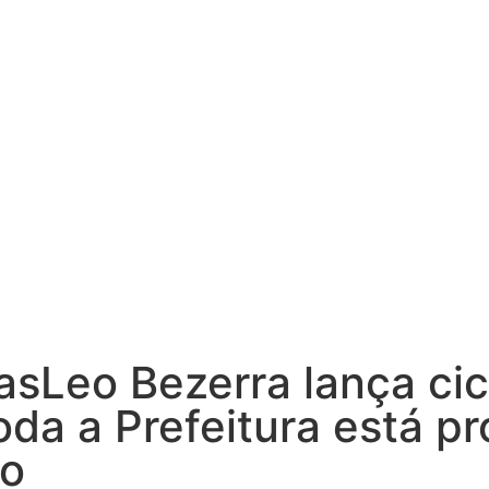
asLeo Bezerra lança ci
toda a Prefeitura está p
ão