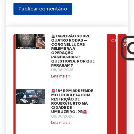
CAVEIRÃO SOBRE
ÚLTIMAS
QUATRO RODAS —
CATEGOR
REDE
NOTÍCIAS
CORONEL LUCAS
SOCI
RELEMBRA A
OPERAÇÃO
RANDANDAN E
QUESTIONA: POR QUE
PARARAM?
08/08/2026
Leia mais »
18º BPM APREENDE
MOTOCICLETA COM
RESTRIÇÃO DE
ROUBO/FURTO NA
CIDADE DE
UMBUZEIRO-PB
08/08/2026
Leia mais »