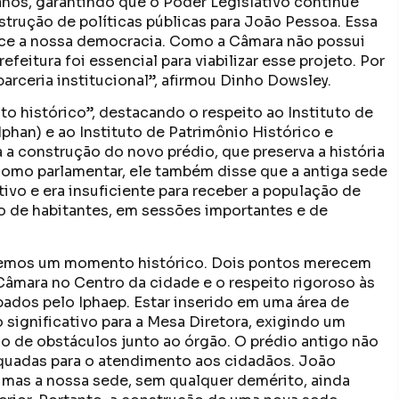
anos, garantindo que o Poder Legislativo continue
trução de políticas públicas para João Pessoa. Essa
ece a nossa democracia. Como a Câmara não possui
efeitura foi essencial para viabilizar esse projeto. Por
arceria institucional”, afirmou Dinho Dowsley.
 histórico”, destacando o respeito ao Instituto de
Iphan) e ao Instituto de Patrimônio Histórico e
a a construção do novo prédio, que preserva a história
Como parlamentar, ele também disse que a antiga sede
vo e era insuficiente para receber a população de
 de habitantes, em sessões importantes e de
vivemos um momento histórico. Dois pontos merecem
Câmara no Centro da cidade e o respeito rigoroso às
ados pelo Iphaep. Estar inserido em uma área de
significativo para a Mesa Diretora, exigindo um
o de obstáculos junto ao órgão. O prédio antigo não
equadas para o atendimento aos cidadãos. João
mas a nossa sede, sem qualquer demérito, ainda