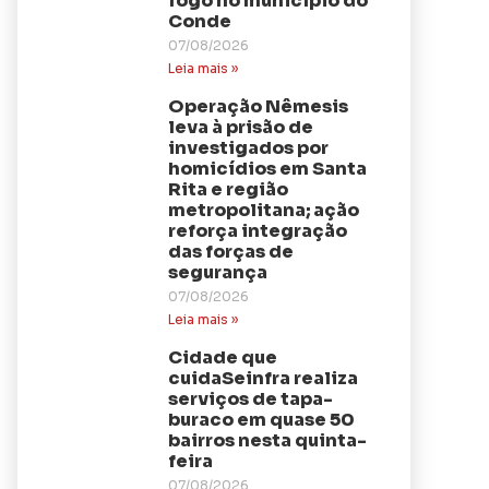
fogo no município do
Conde
07/08/2026
Leia mais »
Operação Nêmesis
leva à prisão de
investigados por
homicídios em Santa
Rita e região
metropolitana; ação
reforça integração
das forças de
segurança
07/08/2026
Leia mais »
Cidade que
cuidaSeinfra realiza
serviços de tapa-
buraco em quase 50
bairros nesta quinta-
feira
07/08/2026