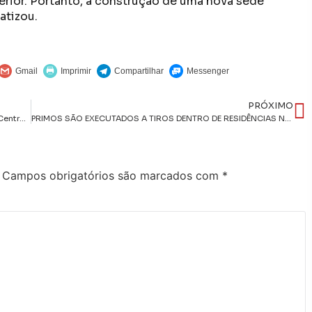
rior. Portanto, a construção de uma nova sede
atizou.
PRÓXIMO
Parceria institucionalLeo Bezerra destaca valorização do Centro Histórico com inauguração da nova sede da Câmara Municipal
PRIMOS SÃO EXECUTADOS A TIROS DENTRO DE RESIDÊNCIAS NO BAIRRO DO CRISTO REDENTOR, EM JOÃO PESSOA
Campos obrigatórios são marcados com
*