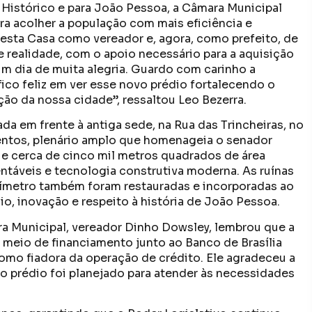
Histórico e para João Pessoa, a Câmara Municipal
ra acolher a população com mais eficiência e
 desta Casa como vereador e, agora, como prefeito, de
e realidade, com o apoio necessário para a aquisição
um dia de muita alegria. Guardo com carinho a
fico feliz em ver esse novo prédio fortalecendo o
ção da nossa cidade”, ressaltou Leo Bezerra.
da em frente à antiga sede, na Rua das Trincheiras, no
entos, plenário amplo que homenageia o senador
 e cerca de cinco mil metros quadrados de área
ntáveis e tecnologia construtiva moderna. As ruínas
rímetro também foram restauradas e incorporadas ao
o, inovação e respeito à história de João Pessoa.
ra Municipal, vereador Dinho Dowsley, lembrou que a
r meio de financiamento junto ao Banco de Brasília
omo fiadora da operação de crédito. Ele agradeceu a
vo prédio foi planejado para atender às necessidades