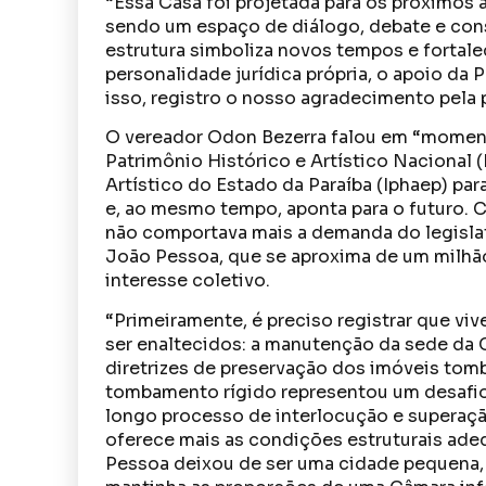
“Essa Casa foi projetada para os próximos 
sendo um espaço de diálogo, debate e cons
estrutura simboliza novos tempos e fortal
personalidade jurídica própria, o apoio da Pr
isso, registro o nosso agradecimento pela p
O vereador Odon Bezerra falou em “momento
Patrimônio Histórico e Artístico Nacional (
Artístico do Estado da Paraíba (Iphaep) par
e, ao mesmo tempo, aponta para o futuro. 
não comportava mais a demanda do legislati
João Pessoa, que se aproxima de um milhão
interesse coletivo.
“Primeiramente, é preciso registrar que 
ser enaltecidos: a manutenção da sede da 
diretrizes de preservação dos imóveis tomb
tombamento rígido representou um desafio 
longo processo de interlocução e superaçã
oferece mais as condições estruturais ad
Pessoa deixou de ser uma cidade pequena, 