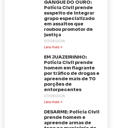
GANGUE DO OURO:
Polícia Civil prende
suspeito de integrar
grupo especializado
em assaltos que
roubou promotor de
justiça
07/08/2026
Leia mais »
EM JUAZEIRINHO:
Polícia Civil prende
homem em flagrante
por tráfico de drogas e
apreende mais de 70
porções de
entorpecentes
07/08/2026
Leia mais »
DESARME: Polícia Civil
prende homem e
apreende armas de