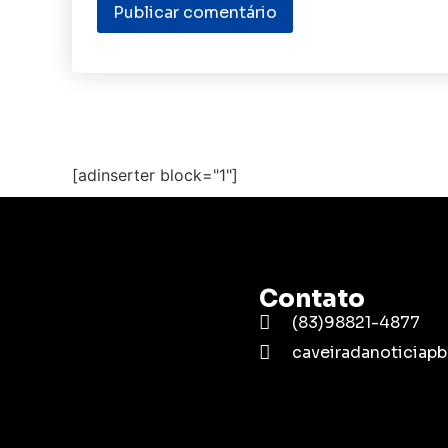
[adinserter block="1"]
Contato
(83)98821-4877
caveiradanoticia