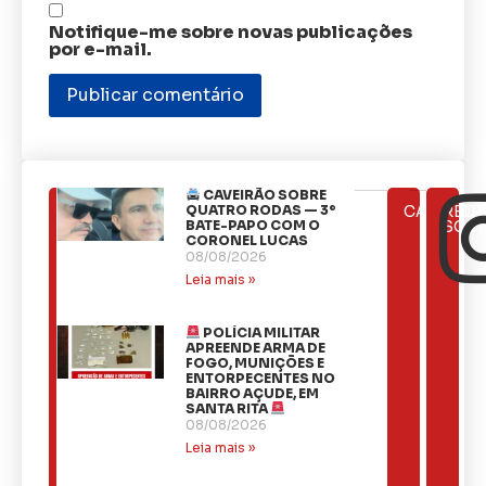
Notifique-me sobre novas publicações
por e-mail.
CAVEIRÃO SOBRE
ÚLTIMAS
QUATRO RODAS — 3º
CATEGOR
REDE
NOTÍCIAS
BATE-PAPO COM O
SOCI
CORONEL LUCAS
08/08/2026
Leia mais »
POLÍCIA MILITAR
APREENDE ARMA DE
FOGO, MUNIÇÕES E
ENTORPECENTES NO
BAIRRO AÇUDE, EM
SANTA RITA
08/08/2026
Leia mais »