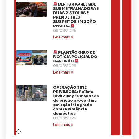
BEPTUR APREENDE
SUBMETRALHADORA E
DUAS PISTOLAS E
PRENDE TRÊS
SUSPEITOS EM JOÃO
PESSOA
08/08/2026
Leia mais »
PLANTÃO GIRO DE
NOTÍCIA POLICIAL DO
CAVEIRÃO
08/08/2026
Leia mais »
OPERAÇÃO SINE
PRIVILEGIIS: Polícia
Civil cumpre mandado
de prisão preventiva
em ação integrada
contra violência
doméstica
08/08/2026
Leia mais »