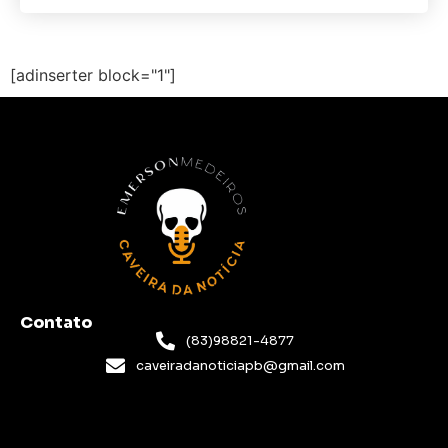
[adinserter block="1"]
Contato
(83)98821-4877
caveiradanoticiapb@gmail.com