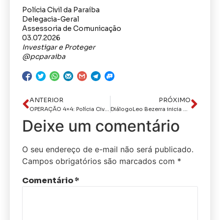
Polícia Civil da Paraíba
Delegacia-Geral
Assessoria de Comunicação
03.07.2026
Investigar e Proteger
@pcparaiba
ANTERIOR
PRÓXIMO
OPERAÇÃO 4×4: Polícia Civil prende grupo especializado em furtos de quadriciclos
DiálogoLeo Bezerra inicia plenárias do ‘Você Prefeito’ destacando participação popular na gestão e obras decididas por moradores
Deixe um comentário
O seu endereço de e-mail não será publicado.
Campos obrigatórios são marcados com
*
Comentário
*