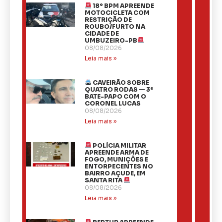
18º BPM APREENDE
MOTOCICLETA COM
RESTRIÇÃO DE
ROUBO/FURTO NA
CIDADE DE
UMBUZEIRO-PB
08/08/2026
Leia mais »
CAVEIRÃO SOBRE
QUATRO RODAS — 3º
BATE-PAPO COM O
CORONEL LUCAS
08/08/2026
Leia mais »
POLÍCIA MILITAR
APREENDE ARMA DE
FOGO, MUNIÇÕES E
ENTORPECENTES NO
BAIRRO AÇUDE, EM
SANTA RITA
08/08/2026
Leia mais »