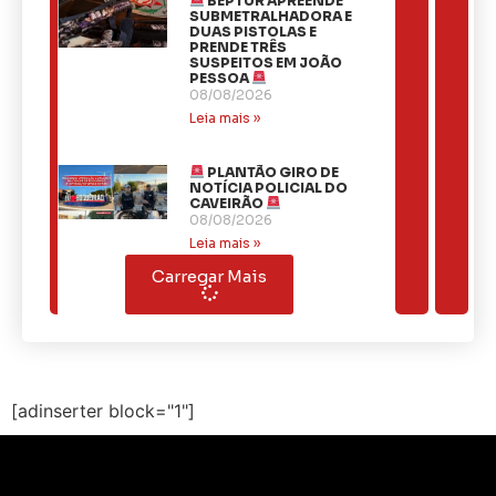
BEPTUR APREENDE
SUBMETRALHADORA E
DUAS PISTOLAS E
PRENDE TRÊS
SUSPEITOS EM JOÃO
PESSOA
08/08/2026
Leia mais »
PLANTÃO GIRO DE
NOTÍCIA POLICIAL DO
CAVEIRÃO
08/08/2026
Leia mais »
Carregar Mais
[adinserter block="1"]