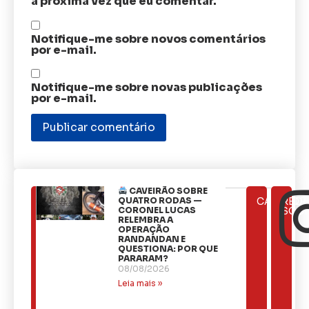
a próxima vez que eu comentar.
Notifique-me sobre novos comentários
por e-mail.
Notifique-me sobre novas publicações
por e-mail.
CAVEIRÃO SOBRE
ÚLTIMAS
QUATRO RODAS —
CATEGOR
REDE
NOTÍCIAS
CORONEL LUCAS
SOCI
RELEMBRA A
OPERAÇÃO
RANDANDAN E
QUESTIONA: POR QUE
PARARAM?
08/08/2026
Leia mais »