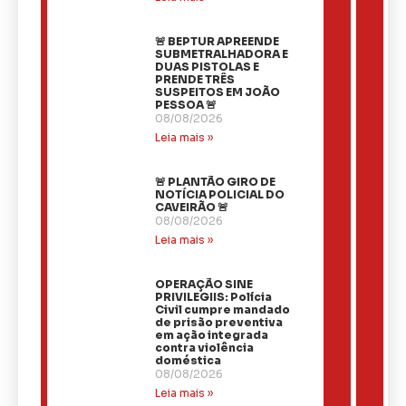
🚨 BEPTUR APREENDE
SUBMETRALHADORA E
DUAS PISTOLAS E
PRENDE TRÊS
SUSPEITOS EM JOÃO
PESSOA 🚨
08/08/2026
Leia mais »
🚨 PLANTÃO GIRO DE
NOTÍCIA POLICIAL DO
CAVEIRÃO 🚨
08/08/2026
Leia mais »
OPERAÇÃO SINE
PRIVILEGIIS: Polícia
Civil cumpre mandado
de prisão preventiva
em ação integrada
contra violência
doméstica
08/08/2026
Leia mais »