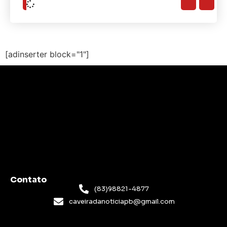
[adinserter block="1"]
Contato
(83)98821-4877
caveiradanoticiapb@gmail.com