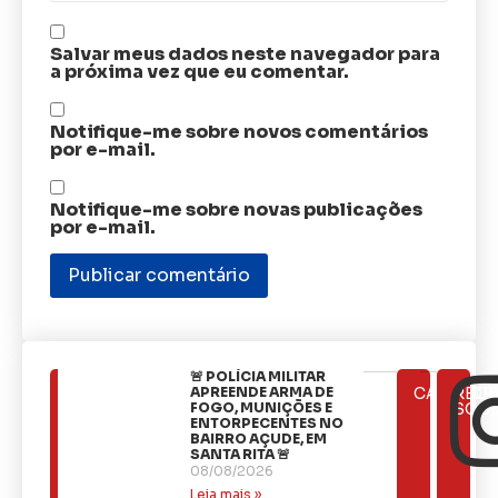
Salvar meus dados neste navegador para
a próxima vez que eu comentar.
Notifique-me sobre novos comentários
por e-mail.
Notifique-me sobre novas publicações
por e-mail.
🚨 POLÍCIA MILITAR
ÚLTIMAS
APREENDE ARMA DE
CATEGOR
REDE
NOTÍCIAS
FOGO, MUNIÇÕES E
SOCI
ENTORPECENTES NO
BAIRRO AÇUDE, EM
SANTA RITA 🚨
08/08/2026
Leia mais »