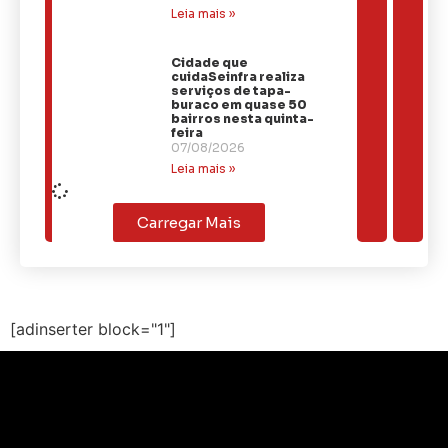
Leia mais »
Cidade que
cuidaSeinfra realiza
serviços de tapa-
buraco em quase 50
bairros nesta quinta-
feira
07/08/2026
Leia mais »
Carregar Mais
[adinserter block="1"]