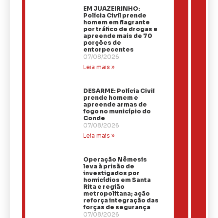
EM JUAZEIRINHO:
Polícia Civil prende
homem em flagrante
por tráfico de drogas e
apreende mais de 70
porções de
entorpecentes
07/08/2026
Leia mais »
DESARME: Polícia Civil
prende homem e
apreende armas de
fogo no município do
Conde
07/08/2026
Leia mais »
Operação Nêmesis
leva à prisão de
investigados por
homicídios em Santa
Rita e região
metropolitana; ação
reforça integração das
forças de segurança
07/08/2026