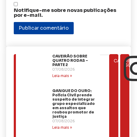
Notifique-me sobre novas publicações
por e-mail.
CAVEIRÃO SOBRE
ÚLTIMAS
QUATRO RODAS –
CATEGOR
REDE
NOTÍCIAS
PARTE 2
SOCI
07/08/2026
Leia mais »
GANGUE DO OURO:
Polícia Civil prende
suspeito de integrar
grupo especializado
em assaltos que
roubou promotor de
justiça
07/08/2026
Leia mais »