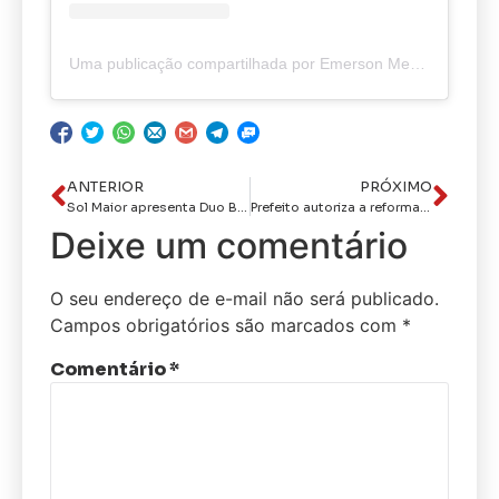
Uma publicação compartilhada por Emerson Medeiros O Caveira (@caveiraodanoticiaoriginal)
ANTERIOR
PRÓXIMO
Sol Maior apresenta Duo Bravia no Dia Internacional da Mulher
Prefeito autoriza a reforma de oito UBS, anuncia a inauguração do Hospital Dia no mês de junho e apresenta Revista João Pessoa Cuida Mais
Deixe um comentário
O seu endereço de e-mail não será publicado.
Campos obrigatórios são marcados com
*
Comentário
*