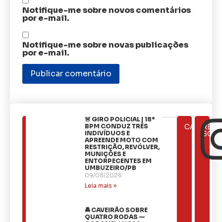
Notifique-me sobre novos comentários
por e-mail.
Notifique-me sobre novas publicações
por e-mail.
🚨 GIRO POLICIAL | 18º
ÚLTIMAS
BPM CONDUZ TRÊS
CATEGOR
REDE
NOTÍCIAS
INDIVÍDUOS E
SOCI
APREENDE MOTO COM
RESTRIÇÃO, REVÓLVER,
MUNIÇÕES E
ENTORPECENTES EM
UMBUZEIRO/PB
09/08/2026
Leia mais »
🚔 CAVEIRÃO SOBRE
QUATRO RODAS —