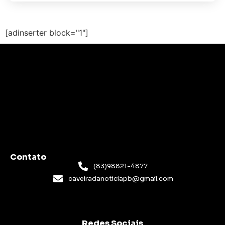
[adinserter block="1"]
Contato
(83)98821-4877
caveiradanoticiapb@gmail.com
Redes Sociais