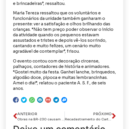
e brincadeiras”, ressaltou.
Maria Tereza ressaltou que os voluntários e
funcionários da unidade também ganharam o
presente: ver a satisfação e olhos brilhando das
crianças. “Não tem preço poder observar o início
da atividade quando os pequenos estavam
assustados e tristes e depois vê-los sorrindo,
cantando e muito felizes, um cenário muito
agradável de contemplar”, frisou.
O evento contou com decoração circense,
palhaços, contadores de história e animadores.
“Gostei muito da festa. Ganhei lanche, brinquedos,
algodão doce, pipoca e muitas lembrancinhas.
Amei o dia!”, relatou o paciente A. S. F., de seis
anos.
ANTERIOR
PRÓXIMO
Obras na BR-230 causam desvio de trânsito em Cabedelo-PB
Recadastramento do Cartão Alimentação terá sequência em João Pessoa e outras cinco cidades