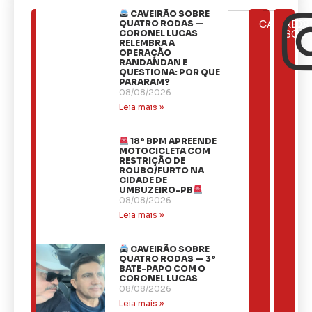
CAVEIRÃO SOBRE
ÚLTIMAS
QUATRO RODAS —
CATEGOR
REDE
NOTÍCIAS
CORONEL LUCAS
SOCI
RELEMBRA A
OPERAÇÃO
RANDANDAN E
QUESTIONA: POR QUE
PARARAM?
08/08/2026
Leia mais »
18º BPM APREENDE
MOTOCICLETA COM
RESTRIÇÃO DE
ROUBO/FURTO NA
CIDADE DE
UMBUZEIRO-PB
08/08/2026
Leia mais »
CAVEIRÃO SOBRE
QUATRO RODAS — 3º
BATE-PAPO COM O
CORONEL LUCAS
08/08/2026
Leia mais »