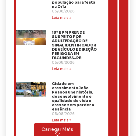
população para festa
na Orla
05/08/2026
Leia mais »
18º BPM PRENDE
SUSPEITO POR
ADULTERAÇÃO DE
SINAL IDENTIFICADOR
DE VEÍCULO E DIREÇÃO
PERIGOSA EM
FAGUNDES-PB
05/08/2026
Leia mais »
Cidade em
crescimentoJoão
Pessoa une história,
desenvolvimento e
qualidade de vida e
cresce sem perder a
essência
05/08/2026
Leia mais »
Carregar Mais