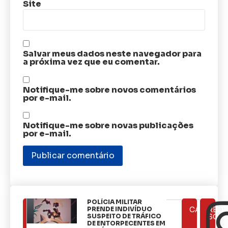
Site
Salvar meus dados neste navegador para
a próxima vez que eu comentar.
Notifique-me sobre novos comentários
por e-mail.
Notifique-me sobre novas publicações
por e-mail.
​POLÍCIA MILITAR
ÚLTIMAS
PRENDE INDIVÍDUO
CATEGOR
REDE
NOTÍCIAS
SUSPEITO DE TRÁFICO
SOCI
DE ENTORPECENTES EM