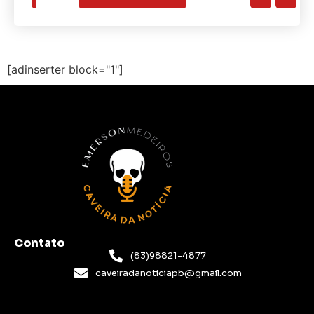
[adinserter block="1"]
Contato
(83)98821-4877
caveiradanoticiapb@gmail.com