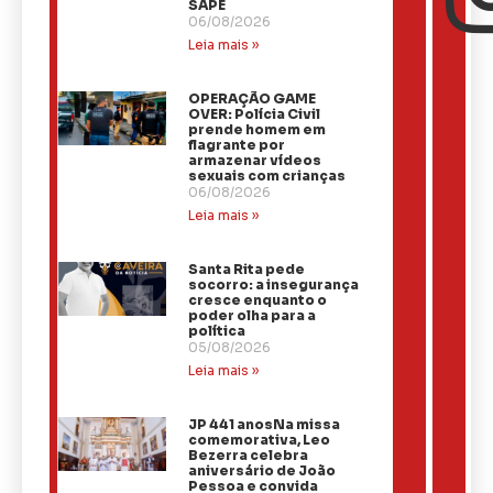
SAPÉ
06/08/2026
Leia mais »
OPERAÇÃO GAME
OVER: Polícia Civil
prende homem em
flagrante por
armazenar vídeos
sexuais com crianças
06/08/2026
Leia mais »
Santa Rita pede
socorro: a insegurança
cresce enquanto o
poder olha para a
política
05/08/2026
Leia mais »
JP 441 anosNa missa
comemorativa, Leo
Bezerra celebra
aniversário de João
Pessoa e convida