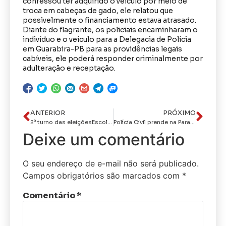
confessou ter adquirido o veículo por meio de
troca em cabeças de gado, ele relatou que
possivelmente o financiamento estava atrasado.
Diante do flagrante, os policiais encaminharam o
indivíduo e o veículo para a Delegacia de Polícia
em Guarabira-PB para as providências legais
cabíveis, ele poderá responder criminalmente por
adulteração e receptação.
ANTERIOR
PRÓXIMO
2º turno das eleiçõesEscolas da Rede Municipal de João Pessoa que serão cedidas ao TRE-PB não terão aulas na sexta-feira
Polícia Civil prende na Paraíba foragido por crime cometido no Rio de Janeiro
Deixe um comentário
O seu endereço de e-mail não será publicado.
Campos obrigatórios são marcados com
*
Comentário
*