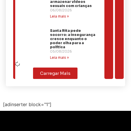
armazenar vídeos
sexuais com crianças
06/08/2026
Leia mais »
Santa Rita pede
socorro: a insegurança
cresce enquanto o
poder olha para a
política
05/08/2026
Leia mais »
Carregar Mais
[adinserter block="1"]