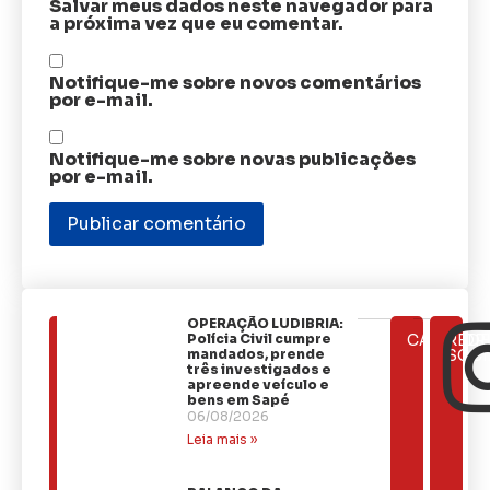
Salvar meus dados neste navegador para
a próxima vez que eu comentar.
Notifique-me sobre novos comentários
por e-mail.
Notifique-me sobre novas publicações
por e-mail.
OPERAÇÃO LUDIBRIA:
ÚLTIMAS
Polícia Civil cumpre
CATEGOR
REDE
NOTÍCIAS
mandados, prende
SOCI
três investigados e
apreende veículo e
bens em Sapé
06/08/2026
Leia mais »