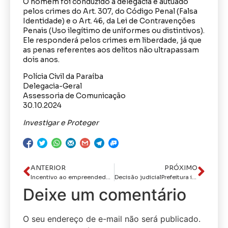
O homem foi conduzido à delegacia e autuado
pelos crimes do Art. 307, do Código Penal (Falsa
Identidade) e o Art. 46, da Lei de Contravenções
Penais (Uso ilegítimo de uniformes ou distintivos).
Ele responderá pelos crimes em liberdade, já que
as penas referentes aos delitos não ultrapassam
dois anos.
Polícia Civil da Paraíba
Delegacia-Geral
Assessoria de Comunicação
30.10.2024
Investigar e Proteger
ANTERIOR
PRÓXIMO
Incentivo ao empreendedorismoPrefeito libera R$ 527 mil para 59 novos beneficiários do ‘Eu Posso’, que ultrapassa R$ 15 milhões investidos
Decisão judicialPrefeitura irá concluir os estudos ambientais para retomada das obras do Parque da Cidade
Deixe um comentário
O seu endereço de e-mail não será publicado.