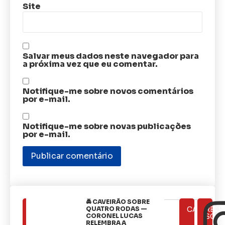
Site
Salvar meus dados neste navegador para
a próxima vez que eu comentar.
Notifique-me sobre novos comentários
por e-mail.
Notifique-me sobre novas publicações
por e-mail.
🚔 CAVEIRÃO SOBRE
ÚLTIMAS
QUATRO RODAS —
CATEGOR
REDE
NOTÍCIAS
CORONEL LUCAS
SOCI
RELEMBRA A