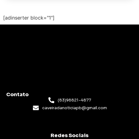
[adinserter block="1"]
Contato
(83)98821-4877
caveiradanoticiapb@gmail.com
Redes Sociais