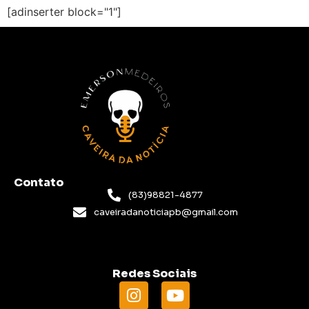
[adinserter block="1"]
Contato
(83)98821-4877
caveiradanoticiapb@gmail.com
Redes Sociais