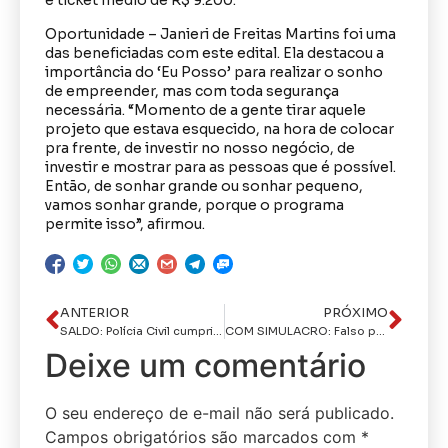
e ticket médio de R$ 9.200.
Oportunidade – Janieri de Freitas Martins foi uma
das beneficiadas com este edital. Ela destacou a
importância do ‘Eu Posso’ para realizar o sonho
de empreender, mas com toda segurança
necessária. “Momento de a gente tirar aquele
projeto que estava esquecido, na hora de colocar
pra frente, de investir no nosso negócio, de
investir e mostrar para as pessoas que é possível.
Então, de sonhar grande ou sonhar pequeno,
vamos sonhar grande, porque o programa
permite isso”, afirmou.
ANTERIOR
PRÓXIMO
SALDO: Polícia Civil cumpriu 66 mandados judiciais na grande João Pessoa e apreendeu cinco armas de fogo
COM SIMULACRO: Falso policial penal é preso pela Polícia Civil em Remígio
Deixe um comentário
O seu endereço de e-mail não será publicado.
Campos obrigatórios são marcados com
*