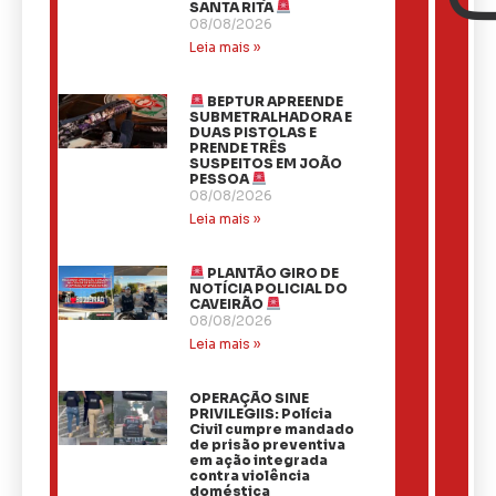
SANTA RITA
08/08/2026
Leia mais »
BEPTUR APREENDE
SUBMETRALHADORA E
DUAS PISTOLAS E
PRENDE TRÊS
SUSPEITOS EM JOÃO
PESSOA
08/08/2026
Leia mais »
PLANTÃO GIRO DE
NOTÍCIA POLICIAL DO
CAVEIRÃO
08/08/2026
Leia mais »
OPERAÇÃO SINE
PRIVILEGIIS: Polícia
Civil cumpre mandado
de prisão preventiva
em ação integrada
contra violência
doméstica