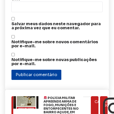
Salvar meus dados neste navegador para
a próxima vez que eu comentar.
Notifique-me sobre novos comentários
por e-mail.
Notifique-me sobre novas publicações
por e-mail.
POLÍCIA MILITAR
ÚLTIMAS
APREENDE ARMA DE
CATEGOR
REDE
NOTÍCIAS
FOGO, MUNIÇÕES E
SOCI
ENTORPECENTES NO
BAIRRO AÇUDE, EM