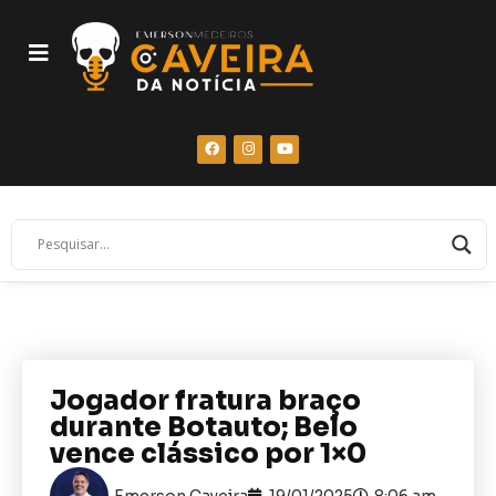
Jogador fratura braço
durante Botauto; Belo
vence clássico por 1×0
Emerson Caveira
19/01/2025
8:06 am