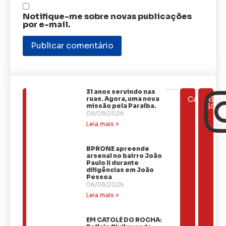
Notifique-me sobre novas publicações
por e-mail.
31 anos servindo nas
ÚLTIMAS
ruas. Agora, uma nova
CATEGOR
REDE
NOTÍCIAS
missão pela Paraíba.
SOCI
06/08/2026
Leia mais »
BPRONE apreende
arsenal no bairro João
Paulo II durante
diligências em João
Pessoa
06/08/2026
Leia mais »
EM CATOLÉ DO ROCHA: