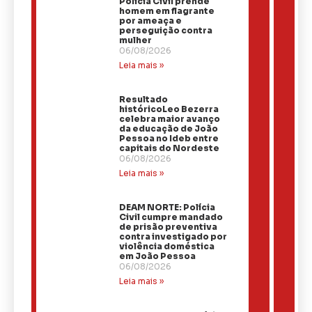
Polícia Civil prende
homem em flagrante
por ameaça e
perseguição contra
mulher
06/08/2026
Leia mais »
Resultado
históricoLeo Bezerra
celebra maior avanço
da educação de João
Pessoa no Ideb entre
capitais do Nordeste
06/08/2026
Leia mais »
DEAM NORTE: Polícia
Civil cumpre mandado
de prisão preventiva
contra investigado por
violência doméstica
em João Pessoa
06/08/2026
Leia mais »