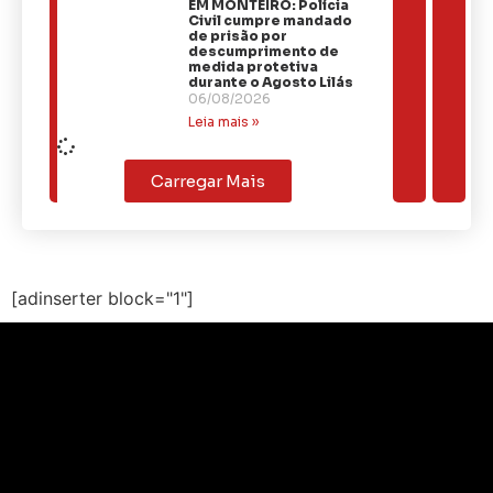
EM MONTEIRO: Polícia
Civil cumpre mandado
de prisão por
descumprimento de
medida protetiva
durante o Agosto Lilás
06/08/2026
Leia mais »
Carregar Mais
[adinserter block="1"]