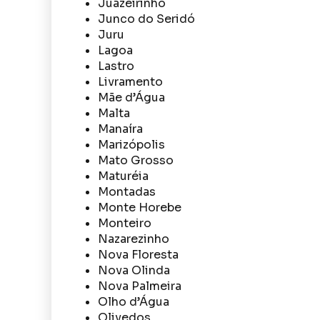
Juazeirinho
Junco do Seridó
Juru
Lagoa
Lastro
Livramento
Mãe d’Água
Malta
Manaíra
Marizópolis
Mato Grosso
Maturéia
Montadas
Monte Horebe
Monteiro
Nazarezinho
Nova Floresta
Nova Olinda
Nova Palmeira
Olho d’Água
Olivedos