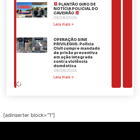
PLANTÃO GIRO DE
NOTÍCIA POLICIAL DO
CAVEIRÃO
08/08/2026
Leia mais »
OPERAÇÃO SINE
PRIVILEGIIS: Polícia
Civil cumpre mandado
de prisão preventiva
em ação integrada
contra violência
doméstica
08/08/2026
Leia mais »
[adinserter block="1"]