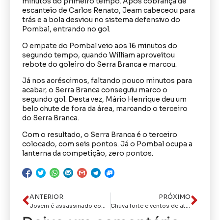
minutos do primeiro tempo. Após cobrança de
escanteio de Carlos Renato, Jeam cabeceou para
trás e a bola desviou no sistema defensivo do
Pombal, entrando no gol.
O empate do Pombal veio aos 16 minutos do
segundo tempo, quando William aproveitou
rebote do goleiro do Serra Branca e marcou.
Já nos acréscimos, faltando pouco minutos para
acabar, o Serra Branca conseguiu marco o
segundo gol. Desta vez, Mário Henrique deu um
belo chute de fora da área, marcando o terceiro
do Serra Branca.
Com o resultado, o Serra Branca é o terceiro
colocado, com seis pontos. Já o Pombal ocupa a
lanterna da competição, zero pontos.
ANTERIOR
PRÓXIMO
Jovem é assassinado com 18 tiros na frente da esposa e da filha de 13 dias, em João Pessoa
Chuva forte e ventos de até 60 km/h podem atingir parte da Paraíba nesta terça; veja locais