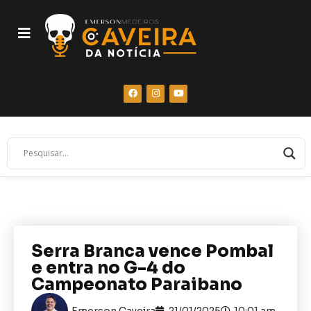
Serra Branca vence Pombal
e entra no G-4 do
Campeonato Paraibano
Emerson Caveira
21/01/2025
10:01 am