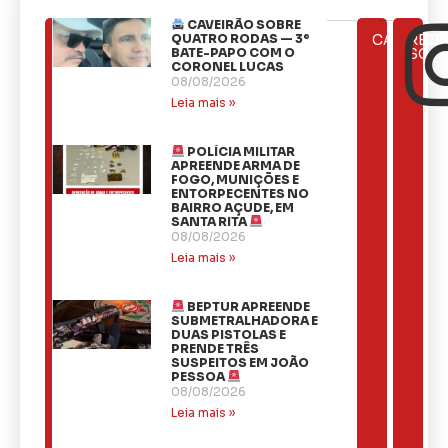
CAVEIRÃO SOBRE
ÚLTIMAS
QUATRO RODAS — 3º
CATEGOR
REDE
NOTÍCIAS
BATE-PAPO COM O
SOCI
CORONEL LUCAS
08/08/2026
Leia mais »
POLÍCIA MILITAR
APREENDE ARMA DE
FOGO, MUNIÇÕES E
ENTORPECENTES NO
BAIRRO AÇUDE, EM
SANTA RITA
08/08/2026
Leia mais »
BEPTUR APREENDE
SUBMETRALHADORA E
DUAS PISTOLAS E
PRENDE TRÊS
SUSPEITOS EM JOÃO
PESSOA
08/08/2026
Leia mais »