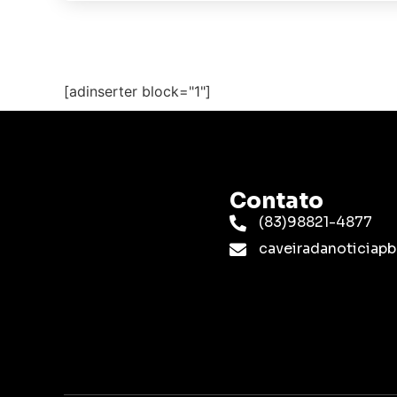
[adinserter block="1"]
Contato
(83)98821-4877
caveiradanoticia