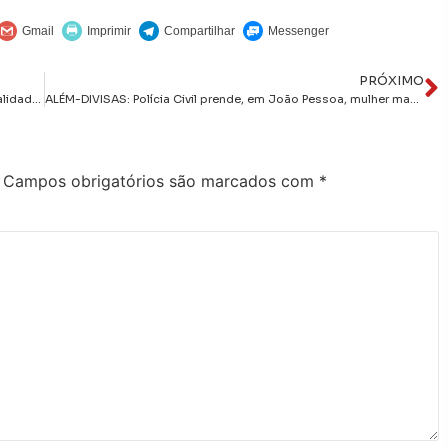
PRÓXIMO
João Pessoa recebe prêmio do Tesouro Nacional pela qualidade das informações contábeis
ALÉM-DIVISAS: Polícia Civil prende, em João Pessoa, mulher mandante de homicídio ocorrido no Pará
Campos obrigatórios são marcados com
*