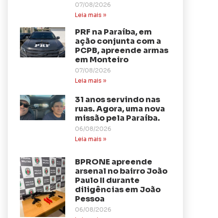
07/08/2026
Leia mais »
PRF na Paraíba, em
ação conjunta com a
PCPB, apreende armas
em Monteiro
07/08/2026
Leia mais »
31 anos servindo nas
ruas. Agora, uma nova
missão pela Paraíba.
06/08/2026
Leia mais »
BPRONE apreende
arsenal no bairro João
Paulo II durante
diligências em João
Pessoa
06/08/2026