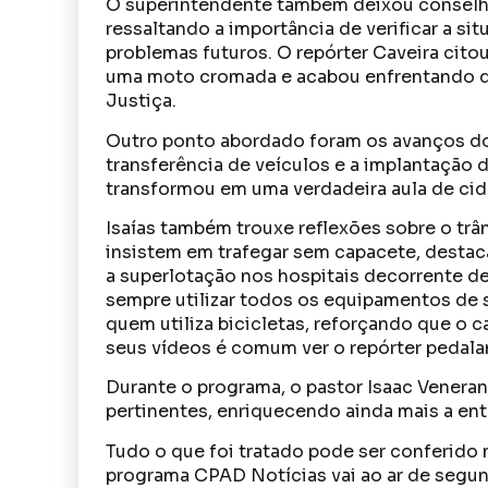
O superintendente também deixou conselh
ressaltando a importância de verificar a si
problemas futuros. O repórter Caveira ci
uma moto cromada e acabou enfrentando do
Justiça.
Outro ponto abordado foram os avanços do
transferência de veículos e a implantação 
transformou em uma verdadeira aula de cid
Isaías também trouxe reflexões sobre o trâ
insistem em trafegar sem capacete, destacan
a superlotação nos hospitais decorrente de
sempre utilizar todos os equipamentos de 
quem utiliza bicicletas, reforçando que o 
seus vídeos é comum ver o repórter peda
Durante o programa, o pastor Isaac Venera
pertinentes, enriquecendo ainda mais a ent
Tudo o que foi tratado pode ser conferido
programa CPAD Notícias vai ao ar de segund