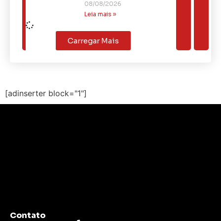
08/08/2026
Leia mais »
Carregar Mais
[adinserter block="1"]
Contato