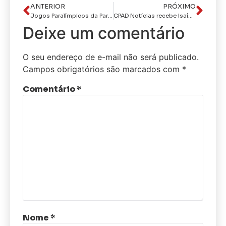
ANTERIOR
PRÓXIMO
Jogos Paralímpicos da Paraíba são cancelados por falta de hospedagem em João Pessoa
CPAD Notícias recebe Isaías Gualberto, superintendente do Detran, em entrevista marcada por reflexões e conselhos
Deixe um comentário
O seu endereço de e-mail não será publicado.
Campos obrigatórios são marcados com
*
Comentário
*
Nome
*