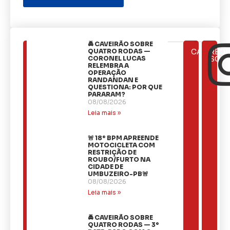
🚔 CAVEIRÃO SOBRE
ÚLTIMAS
QUATRO RODAS —
CATEGOR
REDE
NOTÍCIAS
CORONEL LUCAS
SOCI
RELEMBRA A
OPERAÇÃO
RANDANDAN E
QUESTIONA: POR QUE
PARARAM?
08/08/2026
Leia mais »
🚨 18º BPM APREENDE
MOTOCICLETA COM
RESTRIÇÃO DE
ROUBO/FURTO NA
CIDADE DE
UMBUZEIRO-PB🚨
08/08/2026
Leia mais »
🚔 CAVEIRÃO SOBRE
QUATRO RODAS — 3º