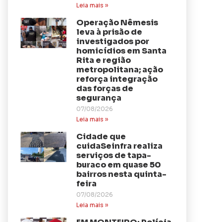
Leia mais »
Operação Nêmesis
leva à prisão de
investigados por
homicídios em Santa
Rita e região
metropolitana; ação
reforça integração
das forças de
segurança
07/08/2026
Leia mais »
Cidade que
cuidaSeinfra realiza
serviços de tapa-
buraco em quase 50
bairros nesta quinta-
feira
07/08/2026
Leia mais »