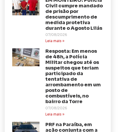
EM MONTEIRO: Polícia
Civil cumpre mandado
de prisão por
descumprimento de
medida protetiva
durante o Agosto Lilás
07/08/2026
Leia mais »
Resposta: Em menos
de 48h, a Polícia
Militar chegou até os
suspeitos que teriam
participado da
tentativa de
arrombamento em um
posto de
combustíveis, no
bairro da Torre
07/08/2026
Leia mais »
PRF na Paraíba, em
ação conjunta com a