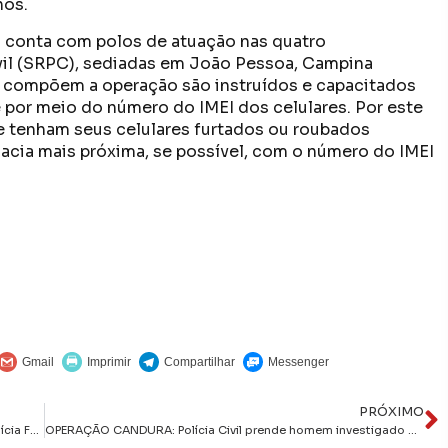
nos.
 conta com polos de atuação nas quatro
vil (SRPC), sediadas em João Pessoa, Campina
ue compõem a operação são instruídos e capacitados
e por meio do número do IMEI dos celulares. Por este
e tenham seus celulares furtados ou roubados
acia mais próxima, se possível, com o número do IMEI
PRÓXIMO
Lucas Ribeiro reforça diálogo institucional em visitas à Polícia Federal e ao Tribunal de Justiça da Paraíba
OPERAÇÃO CANDURA: Polícia Civil prende homem investigado por aliciamento de adolescente na internet