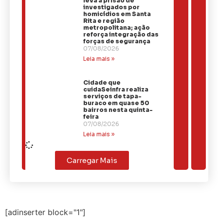
leva à prisão de
investigados por
homicídios em Santa
Rita e região
metropolitana; ação
reforça integração das
forças de segurança
07/08/2026
Leia mais »
Cidade que
cuidaSeinfra realiza
serviços de tapa-
buraco em quase 50
bairros nesta quinta-
feira
07/08/2026
Leia mais »
Carregar Mais
[adinserter block="1"]