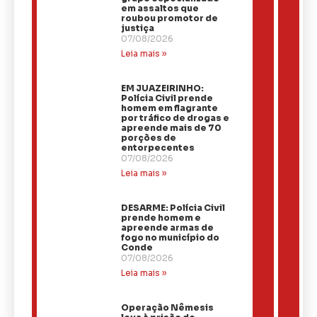
em assaltos que
roubou promotor de
justiça
07/08/2026
Leia mais »
EM JUAZEIRINHO:
Polícia Civil prende
homem em flagrante
por tráfico de drogas e
apreende mais de 70
porções de
entorpecentes
07/08/2026
Leia mais »
DESARME: Polícia Civil
prende homem e
apreende armas de
fogo no município do
Conde
07/08/2026
Leia mais »
Operação Nêmesis