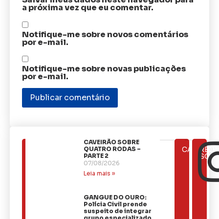
a próxima vez que eu comentar.
Notifique-me sobre novos comentários
por e-mail.
Notifique-me sobre novas publicações
por e-mail.
CAVEIRÃO SOBRE
ÚLTIMAS
QUATRO RODAS –
CATEGOR
REDE
NOTÍCIAS
PARTE 2
SOCI
07/08/2026
Leia mais »
GANGUE DO OURO:
Polícia Civil prende
suspeito de integrar
grupo especializado