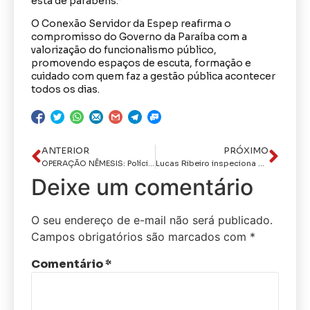
está de parabéns.”
O Conexão Servidor da Espep reafirma o
compromisso do Governo da Paraíba com a
valorização do funcionalismo público,
promovendo espaços de escuta, formação e
cuidado com quem faz a gestão pública acontecer
todos os dias.
ANTERIOR
PRÓXIMO
OPERAÇÃO NÊMESIS: Polícia Civil prende três suspeitos e apreende e motocicleta utilizada em tentativa de homicídio em Princesa Isabel
Lucas Ribeiro inspeciona obras de mobilidade urbana em Boqueirão e reforça desenvolvimento da região
Deixe um comentário
O seu endereço de e-mail não será publicado.
Campos obrigatórios são marcados com
*
Comentário
*