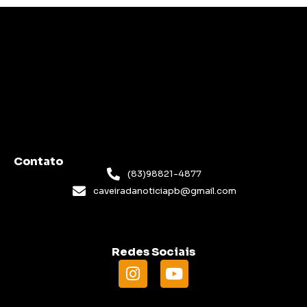
Contato
(83)98821-4877
caveiradanoticiapb@gmail.com
Redes Sociais