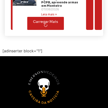
PCPB, apreende armas
em Monteiro
07/08/2026
Leia mais »
Carregar Mais
[adinserter block="1"]