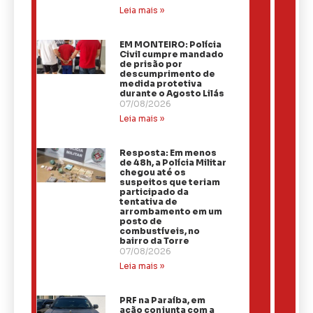
Leia mais »
EM MONTEIRO: Polícia
Civil cumpre mandado
de prisão por
descumprimento de
medida protetiva
durante o Agosto Lilás
07/08/2026
Leia mais »
Resposta: Em menos
de 48h, a Polícia Militar
chegou até os
suspeitos que teriam
participado da
tentativa de
arrombamento em um
posto de
combustíveis, no
bairro da Torre
07/08/2026
Leia mais »
PRF na Paraíba, em
ação conjunta com a