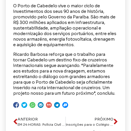
O Porto de Cabedelo vive o maior ciclo de
investimentos dos seus 90 anos de história,
promovido pelo Governo da Paraíba. São mais de
R$ 300 milhões aplicados em infraestrutura,
sustentabilidade, ampliação operacional e
modernização dos serviços portuários, entre eles
novos armazéns, energia fotovoltaica, drenagem
e aquisição de equipamentos.
Ricardo Barbosa reforça que o trabalho para
tornar Cabedelo um destino fixo de cruzeiros
internacionais segue avançando. “Paralelamente
aos estudos para a nova dragagem, estamos
estreitando o diálogo com grandes armadores
para que o Porto de Cabedelo seja oficialmente
inserido na rota internacional de cruzeiros. Um
projeto nosso para um futuro próximo”, concluiu.
ANTERIOR
PRÓXIMO
EM 24 HORAS: Polícia Civil prende homem acusado de homicídio cometido por vingança em Patos
Inscrições para o Colégio da Polícia Militar começam nesta quarta-feira; são mais de 140 vagas