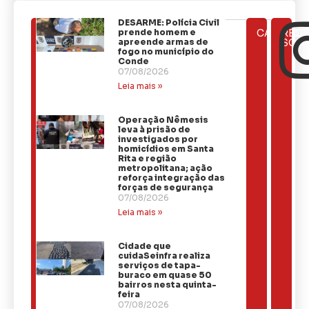
DESARME: Polícia Civil
ÚLTIMAS
prende homem e
CATEGOR
REDE
NOTÍCIAS
apreende armas de
SOCI
fogo no município do
Conde
07/08/2026
Leia mais »
Operação Nêmesis
leva à prisão de
investigados por
homicídios em Santa
Rita e região
metropolitana; ação
reforça integração das
forças de segurança
07/08/2026
Leia mais »
Cidade que
cuidaSeinfra realiza
serviços de tapa-
buraco em quase 50
bairros nesta quinta-
feira
07/08/2026