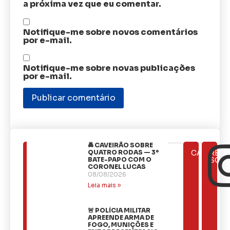
a próxima vez que eu comentar.
Notifique-me sobre novos comentários
por e-mail.
Notifique-me sobre novas publicações
por e-mail.
🚔 CAVEIRÃO SOBRE
ÚLTIMAS
QUATRO RODAS — 3º
CATEGOR
REDE
NOTÍCIAS
BATE-PAPO COM O
SOCI
CORONEL LUCAS
08/08/2026
Leia mais »
🚨 POLÍCIA MILITAR
APREENDE ARMA DE
FOGO, MUNIÇÕES E