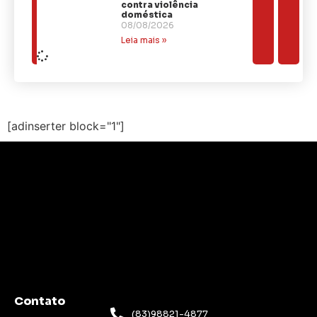
contra violência
doméstica
08/08/2026
Leia mais »
[adinserter block="1"]
Contato
(83)98821-4877