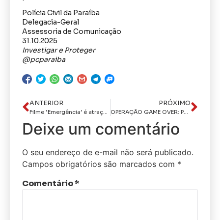
Polícia Civil da Paraíba
Delegacia-Geral
Assessoria de Comunicação
31.10.2025
Investigar e Proteger
@pcparaiba
ANTERIOR
PRÓXIMO
Filme ‘Emergência’ é atração de novembro do Cineclube da FCJA
OPERAÇÃO GAME OVER: Polícia Civil prende foragido por comércio ilegal de armas e realiza prisão por porte ilegal de arma de fogo
Deixe um comentário
O seu endereço de e-mail não será publicado.
Campos obrigatórios são marcados com
*
Comentário
*