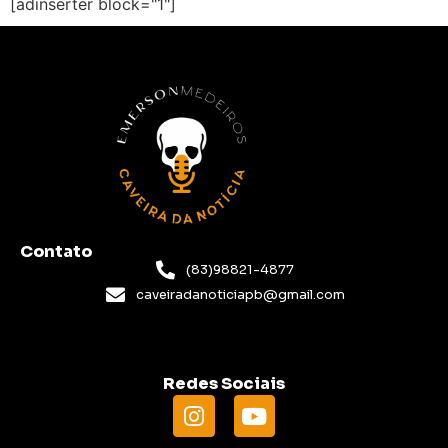
[adinserter block="1"]
Contato
(83)98821-4877
caveiradanoticiapb@gmail.com
Redes Sociais