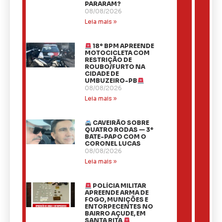
PARARAM?
08/08/2026
Leia mais »
18º BPM APREENDE
MOTOCICLETA COM
RESTRIÇÃO DE
ROUBO/FURTO NA
CIDADE DE
UMBUZEIRO-PB
08/08/2026
Leia mais »
CAVEIRÃO SOBRE
QUATRO RODAS — 3º
BATE-PAPO COM O
CORONEL LUCAS
08/08/2026
Leia mais »
POLÍCIA MILITAR
APREENDE ARMA DE
FOGO, MUNIÇÕES E
ENTORPECENTES NO
BAIRRO AÇUDE, EM
SANTA RITA