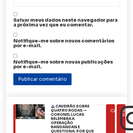
Salvar meus dados neste navegador para
a próxima vez que eu comentar.
Notifique-me sobre novos comentários
por e-mail.
Notifique-me sobre novas publicações
por e-mail.
CAVEIRÃO SOBRE
ÚLTIMAS
QUATRO RODAS —
CATEGOR
REDE
NOTÍCIAS
CORONEL LUCAS
SOCI
RELEMBRA A
OPERAÇÃO
RANDANDAN E
QUESTIONA: POR QUE