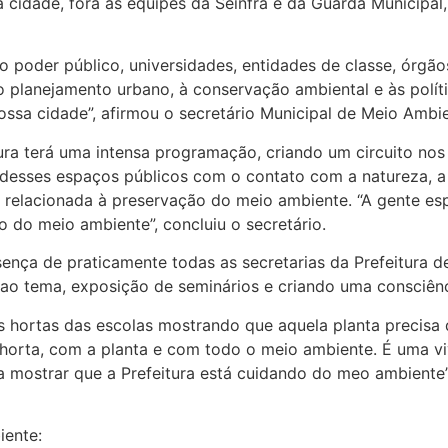
idade, fora as equipes da Seinfra e da Guarda Municipal,
 poder público, universidades, entidades de classe, órgãos
 planejamento urbano, à conservação ambiental e às políti
ssa cidade”, afirmou o secretário Municipal de Meio Ambien
ura terá uma intensa programação, criando um circuito nos
r desses espaços públicos com o contato com a natureza, 
á relacionada à preservação do meio ambiente. “A gente e
 do meio ambiente”, concluiu o secretário.
ça de praticamente todas as secretarias da Prefeitura de
 ao tema, exposição de seminários e criando uma consciên
 hortas das escolas mostrando que aquela planta precisa
orta, com a planta e com todo o meio ambiente. É uma viv
ra mostrar que a Prefeitura está cuidando do meo ambiente”
iente: