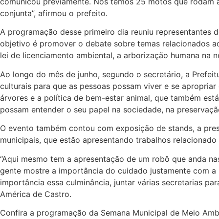
comunicou previamente. Nós temos 25 motos que rodam a c
conjunta”, afirmou o prefeito.
A programação desse primeiro dia reuniu representantes do
objetivo é promover o debate sobre temas relacionados ao
lei de licenciamento ambiental, a arborização humana na no
Ao longo do mês de junho, segundo o secretário, a Prefeit
culturais para que as pessoas possam viver e se apropria
árvores e a política de bem-estar animal, que também est
possam entender o seu papel na sociedade, na preservação
O evento também contou com exposição de stands, a presen
municipais, que estão apresentando trabalhos relacionado
“Aqui mesmo tem a apresentação de um robô que anda nas
gente mostre a importância do cuidado justamente com a h
importância essa culminância, juntar várias secretarias pa
América de Castro.
Confira a programação da Semana Municipal de Meio Amb