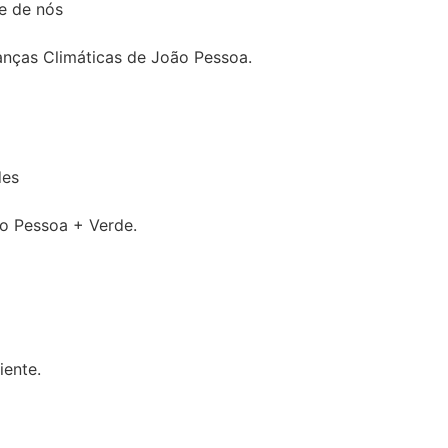
de de nós
anças Climáticas de João Pessoa.
des
o Pessoa + Verde.
iente.