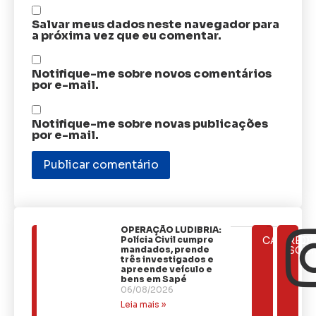
Salvar meus dados neste navegador para
a próxima vez que eu comentar.
Notifique-me sobre novos comentários
por e-mail.
Notifique-me sobre novas publicações
por e-mail.
OPERAÇÃO LUDIBRIA:
ÚLTIMAS
Polícia Civil cumpre
CATEGOR
REDE
NOTÍCIAS
mandados, prende
SOCI
três investigados e
apreende veículo e
bens em Sapé
06/08/2026
Leia mais »