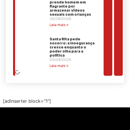
prende homem em
flagrante por
armazenar vídeos
sexuais com crianças
06/08/2026
Leia mais »
Santa Rita pede
socorro: a insegurança
cresce enquanto o
poder olha para a
política
05/08/2026
Leia mais »
[adinserter block="1"]