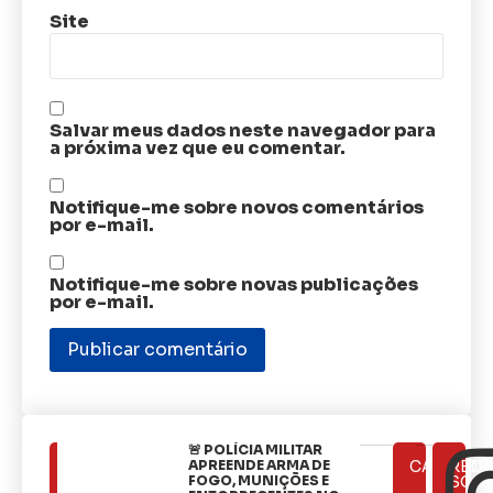
Site
Salvar meus dados neste navegador para
a próxima vez que eu comentar.
Notifique-me sobre novos comentários
por e-mail.
Notifique-me sobre novas publicações
por e-mail.
🚨 POLÍCIA MILITAR
ÚLTIMAS
APREENDE ARMA DE
CATEGOR
REDE
NOTÍCIAS
FOGO, MUNIÇÕES E
SOCI