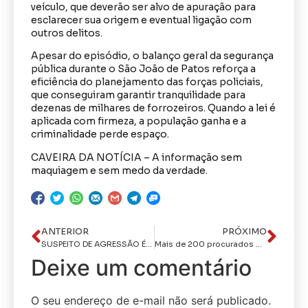
veículo, que deverão ser alvo de apuração para
esclarecer sua origem e eventual ligação com
outros delitos.
Apesar do episódio, o balanço geral da segurança
pública durante o São João de Patos reforça a
eficiência do planejamento das forças policiais,
que conseguiram garantir tranquilidade para
dezenas de milhares de forrozeiros. Quando a lei é
aplicada com firmeza, a população ganha e a
criminalidade perde espaço.
CAVEIRA DA NOTÍCIA – A informação sem
maquiagem e sem medo da verdade.
ANTERIOR
PRÓXIMO
SUSPEITO DE AGRESSÃO É PRESO PELA PM E PORRETE UTILIZADO NO CRIME É APREENDIDO EM ALCANTIL
Mais de 200 procurados da justiça de vários Estados foram presos pela Polícia Militar este mês
Deixe um comentário
O seu endereço de e-mail não será publicado.