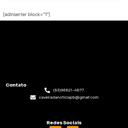
[adinserter block="1"]
Contato
(83)98821-4877
caveiradanoticiapb@gmail.com
Redes Sociais