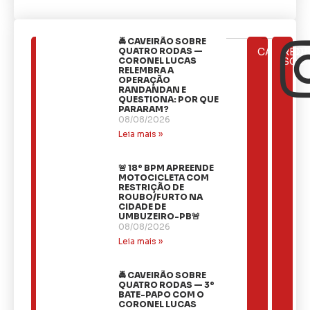
🚔 CAVEIRÃO SOBRE
ÚLTIMAS
QUATRO RODAS —
CATEGOR
REDE
NOTÍCIAS
CORONEL LUCAS
SOCI
RELEMBRA A
OPERAÇÃO
RANDANDAN E
QUESTIONA: POR QUE
PARARAM?
08/08/2026
Leia mais »
🚨 18º BPM APREENDE
MOTOCICLETA COM
RESTRIÇÃO DE
ROUBO/FURTO NA
CIDADE DE
UMBUZEIRO-PB🚨
08/08/2026
Leia mais »
🚔 CAVEIRÃO SOBRE
QUATRO RODAS — 3º
BATE-PAPO COM O
CORONEL LUCAS