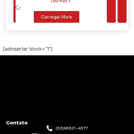
Leia mais »
Carregar Mais
[adinserter block="1"]
Contato
(83)98821-4877