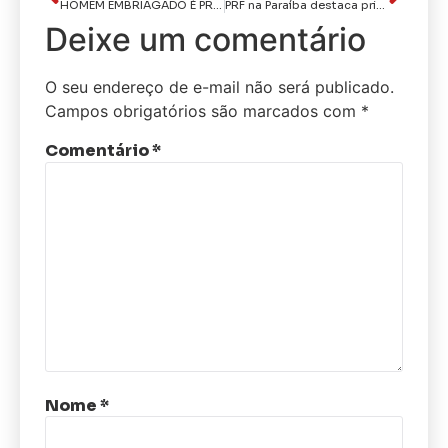
HOMEM EMBRIAGADO É PRESO APÓS EFETUAR DISPAROS DE ARMA DE FOGO PRÓXIMO AO TERREIRO DO FORRÓ EM PATOS
PRF na Paraíba destaca principais ocorrências criminais e viárias registradas durante o período de São João
Deixe um comentário
O seu endereço de e-mail não será publicado.
Campos obrigatórios são marcados com
*
Comentário
*
Nome
*