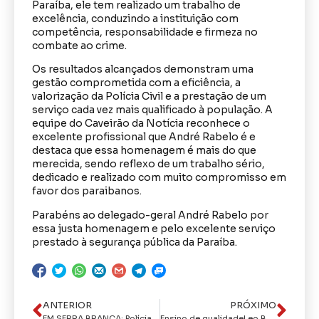
Paraíba, ele tem realizado um trabalho de
excelência, conduzindo a instituição com
competência, responsabilidade e firmeza no
combate ao crime.
Os resultados alcançados demonstram uma
gestão comprometida com a eficiência, a
valorização da Polícia Civil e a prestação de um
serviço cada vez mais qualificado à população. A
equipe do Caveirão da Notícia reconhece o
excelente profissional que André Rabelo é e
destaca que essa homenagem é mais do que
merecida, sendo reflexo de um trabalho sério,
dedicado e realizado com muito compromisso em
favor dos paraibanos.
Parabéns ao delegado-geral André Rabelo por
essa justa homenagem e pelo excelente serviço
prestado à segurança pública da Paraíba.
ANTERIOR
PRÓXIMO
EM SERRA BRANCA: Polícia Civil prende mulher em flagrante por tráfico de drogas
Ensino de qualidadeLeo Bezerra anuncia convocação de 97 aprovados no concurso da Educação e chega à marca de 500 novos profissionais