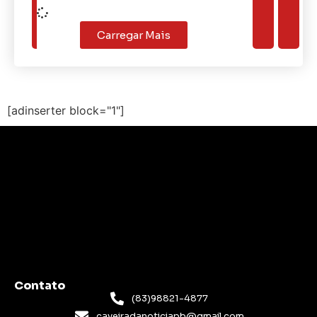
Carregar Mais
[adinserter block="1"]
Contato
(83)98821-4877
caveiradanoticiapb@gmail.com