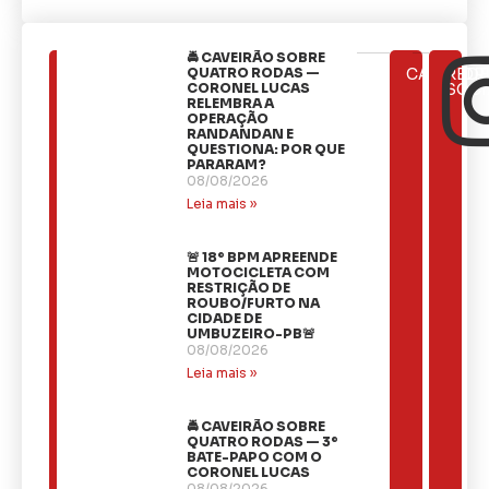
🚔 CAVEIRÃO SOBRE
ÚLTIMAS
QUATRO RODAS —
CATEGOR
REDE
NOTÍCIAS
CORONEL LUCAS
SOCI
RELEMBRA A
OPERAÇÃO
RANDANDAN E
QUESTIONA: POR QUE
PARARAM?
08/08/2026
Leia mais »
🚨 18º BPM APREENDE
MOTOCICLETA COM
RESTRIÇÃO DE
ROUBO/FURTO NA
CIDADE DE
UMBUZEIRO-PB🚨
08/08/2026
Leia mais »
🚔 CAVEIRÃO SOBRE
QUATRO RODAS — 3º
BATE-PAPO COM O
CORONEL LUCAS
08/08/2026